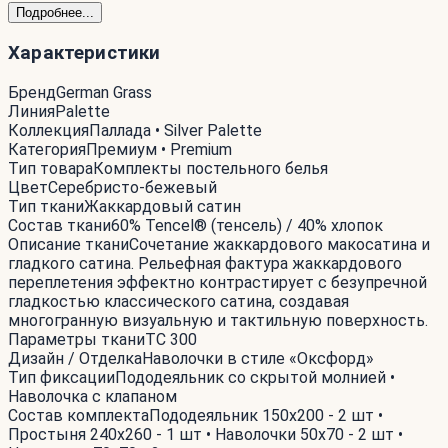
Подробнее...
Характеристики
Бренд
German Grass
Линия
Palette
Коллекция
Паллада • Silver Palette
Категория
Премиум • Premium
Тип товара
Комплекты постельного белья
Цвет
Серебристо-бежевый
Тип ткани
Жаккардовый сатин
Состав ткани
60% Tencel® (тенсель) / 40% хлопок
Описание ткани
Сочетание жаккардового макосатина и
гладкого сатина. Рельефная фактура жаккардового
переплетения эффектно контрастирует с безупречной
гладкостью классического сатина, создавая
многогранную визуальную и тактильную поверхность.
Параметры ткани
TC 300
Дизайн / Отделка
Наволочки в стиле «Оксфорд»
Тип фиксации
Пододеяльник со скрытой молнией •
Наволочка с клапаном
Состав комплекта
Пододеяльник 150x200 - 2 шт •
Простыня 240x260 - 1 шт • Наволочки 50x70 - 2 шт •