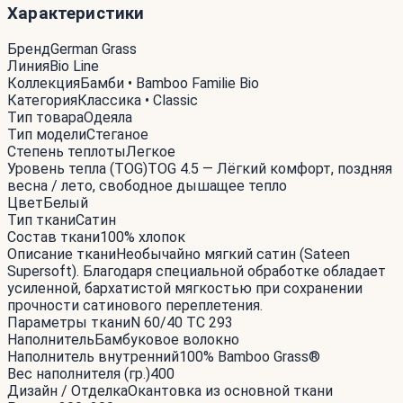
Характеристики
Бренд
German Grass
Линия
Bio Line
Коллекция
Бамби • Bamboo Familie Bio
Категория
Классика • Classic
Тип товара
Одеяла
Тип модели
Стеганое
Степень теплоты
Легкое
Уровень тепла (TOG)
TOG 4.5 — Лёгкий комфорт, поздняя
весна / лето, свободное дышащее тепло
Цвет
Белый
Тип ткани
Сатин
Состав ткани
100% хлопок
Описание ткани
Необычайно мягкий сатин (Sateen
Supersoft). Благодаря специальной обработке обладает
усиленной, бархатистой мягкостью при сохранении
прочности сатинового переплетения.
Параметры ткани
N 60/40 TC 293
Наполнитель
Бамбуковое волокно
Наполнитель внутренний
100% Bamboo Grass®
Вес наполнителя (гр.)
400
Дизайн / Отделка
Окантовка из основной ткани