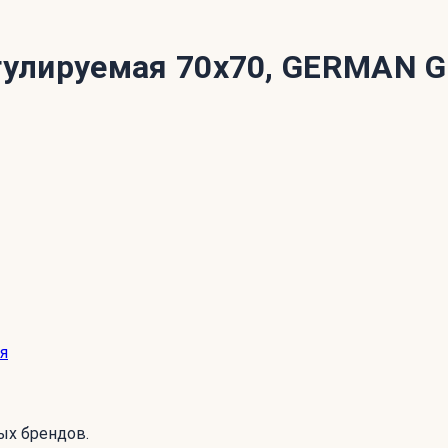
улируемая 70x70, GERMAN 
я
ых брендов.