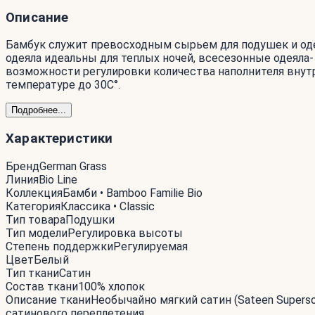
Описание
Бамбук служит превосходным сырьем для подушек и оде
одеяла идеальны для теплых ночей, всесезонные одеяла-
возможности регулировки количества наполнителя внут
температуре до 30С°.
Подробнее...
Характеристики
Бренд
German Grass
Линия
Bio Line
Коллекция
Бамби • Bamboo Familie Bio
Категория
Классика • Classic
Тип товара
Подушки
Тип модели
Регулировка высоты
Степень поддержки
Регулируемая
Цвет
Белый
Тип ткани
Сатин
Состав ткани
100% хлопок
Описание ткани
Необычайно мягкий сатин (Sateen Supers
сатинового переплетения.