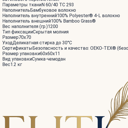
Параметры ткани
N 60/40 TC 293
Наполнитель
Бамбуковое волокно
Наполнитель внутренний
100% Polyester® 4-L волокно
Наполнитель внешний
100% Bamboo Grass®
Вес наполнителя (гр.)
1200
Тип фиксации
Скрытая молния
Размер
70x70
Уход
Деликатная стирка до 30°С
Сертификаты
Безопасность и качество: OEKO-TEX® (без
Размер упаковки
60x60x11
Вид упаковки
Сумка-чемодан
Вес
1.2 кг