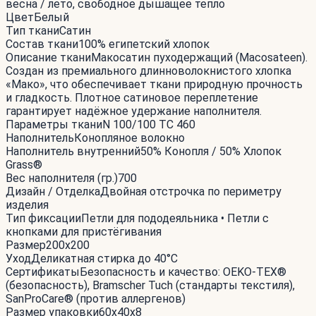
весна / лето, свободное дышащее тепло
Цвет
Белый
Тип ткани
Сатин
Состав ткани
100% египетский хлопок
Описание ткани
Макосатин пуходержащий (Macosateen).
Создан из премиального длинноволокнистого хлопка
«Мако», что обеспечивает ткани природную прочность
и гладкость. Плотное сатиновое переплетение
гарантирует надёжное удержание наполнителя.
Параметры ткани
N 100/100 TC 460
Наполнитель
Конопляное волокно
Наполнитель внутренний
50% Конопля / 50% Хлопок
Grass®
Вес наполнителя (гр.)
700
Дизайн / Отделка
Двойная отстрочка по периметру
изделия
Тип фиксации
Петли для пододеяльника • Петли с
кнопками для пристёгивания
Размер
200x200
Уход
Деликатная стирка до 40°С
Сертификаты
Безопасность и качество: OEKO-TEX®
(безопасность), Bramscher Tuch (стандарты текстиля),
SanProCare® (против аллергенов)
Размер упаковки
60x40x8