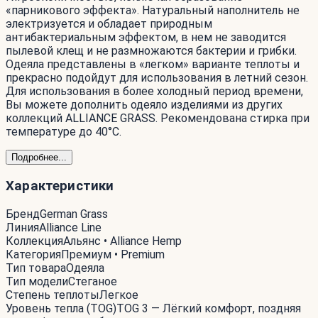
«парникового эффекта». Натуральный наполнитель не
электризуется и обладает природным
антибактериальным эффектом, в нем не заводится
пылевой клещ и не размножаются бактерии и грибки.
Одеяла представлены в «легком» варианте теплоты и
прекрасно подойдут для использования в летний сезон.
Для использования в более холодный период времени,
Вы можете дополнить одеяло изделиями из других
коллекций ALLIANCE GRASS. Рекомендована стирка при
температуре до 40°С.
Подробнее...
Характеристики
Бренд
German Grass
Линия
Alliance Line
Коллекция
Альянс • Alliance Hemp
Категория
Премиум • Premium
Тип товара
Одеяла
Тип модели
Стеганое
Степень теплоты
Легкое
Уровень тепла (TOG)
TOG 3 — Лёгкий комфорт, поздняя