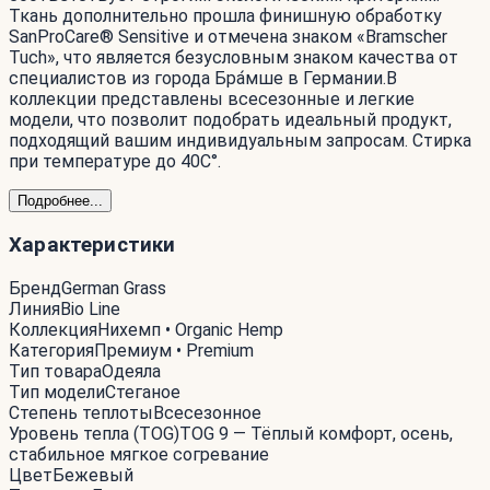
Ткань дополнительно прошла финишную обработку
SanProCare® Sensitive и отмечена знаком «Bramscher
Tuch», что является безусловным знаком качества от
специалистов из города Бра́мше в Германии.В
коллекции представлены всесезонные и легкие
модели, что позволит подобрать идеальный продукт,
подходящий вашим индивидуальным запросам. Стирка
при температуре до 40С°.
Подробнее...
Характеристики
Бренд
German Grass
Линия
Bio Line
Коллекция
Нихемп • Organic Hemp
Категория
Премиум • Premium
Тип товара
Одеяла
Тип модели
Стеганое
Степень теплоты
Всесезонное
Уровень тепла (TOG)
TOG 9 — Тёплый комфорт, осень,
стабильное мягкое согревание
Цвет
Бежевый