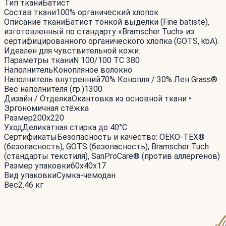
Тип ткани
Батист
Состав ткани
100% органический хлопок
Описание ткани
Батист тонкой выделки (Fine batiste),
изготовленный по стандарту «Bramscher Tuch» из
сертифицированного органического хлопка (GOTS, kbA).
Идеален для чувствительной кожи.
Параметры ткани
N 100/100 TC 380
Наполнитель
Конопляное волокно
Наполнитель внутренний
70% Конопля / 30% Лен Grass®
Вес наполнителя (гр.)
1300
Дизайн / Отделка
Окантовка из основной ткани •
Эргономичная стёжка
Размер
200x220
Уход
Деликатная стирка до 40°С
Сертификаты
Безопасность и качество: OEKO-TEX®
(безопасность), GOTS (безопасность), Bramscher Tuch
(стандарты текстиля), SanProCare® (против аллергенов)
Размер упаковки
60x40x17
Вид упаковки
Сумка-чемодан
Вес
2.46 кг