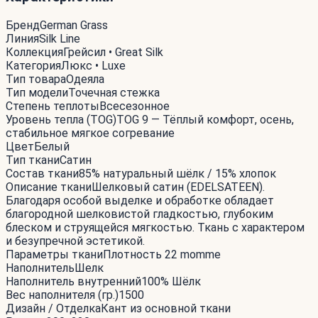
Бренд
German Grass
Линия
Silk Line
Коллекция
Грейсил • Great Silk
Категория
Люкс • Luxe
Тип товара
Одеяла
Тип модели
Точечная стежка
Степень теплоты
Всесезонное
Уровень тепла (TOG)
TOG 9 — Тёплый комфорт, осень,
стабильное мягкое согревание
Цвет
Белый
Тип ткани
Сатин
Состав ткани
85% натуральный шёлк / 15% хлопок
Описание ткани
Шелковый сатин (EDELSATEEN).
Благодаря особой выделке и обработке обладает
благородной шелковистой гладкостью, глубоким
блеском и струящейся мягкостью. Ткань с характером
и безупречной эстетикой.
Параметры ткани
Плотность 22 momme
Наполнитель
Шелк
Наполнитель внутренний
100% Шёлк
Вес наполнителя (гр.)
1500
Дизайн / Отделка
Кант из основной ткани