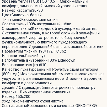
Уровень тепла (TOG)
TOG 13.5 — Максимальный
комфорт, зима, самый высокий уровень тепла
Размер кассеты
30x30
Цвет
Сливочно-белый
Тип ткани
Жаккардовый сатин
Состав ткани
100% натуральный шёлк
Описание ткани
Жаккардовый пуходержащий сатин.
Эксклюзивная ткань, в которой сложный рельефный
жаккардовый узор встречается с безупречной
функциональностью плотного пуходержащего
переплетения. Идеальный баланс изысканной эстетики.
Параметры ткани
N 190/172 TC 362
Наполнитель
Гагачий пух
Наполнитель внутренний
100% Eiderdown
Вес наполнителя (гр.)
610
Качество пуха (уровень Fill Power)
Высшая категория
(800+ ед.) Исключительная объёмность и максимальная
упругость при минимальном весе. Эталонный уровень
комфорта и долговечности.
Дизайн / Отделка
Двойная отстрочка по периметру
изделия • Лимитированная коллекция
Размер
150x200
Уход
Рекомендуется сухая чистка
Сертификаты
Безопасность и качество: OEKO-TEX®