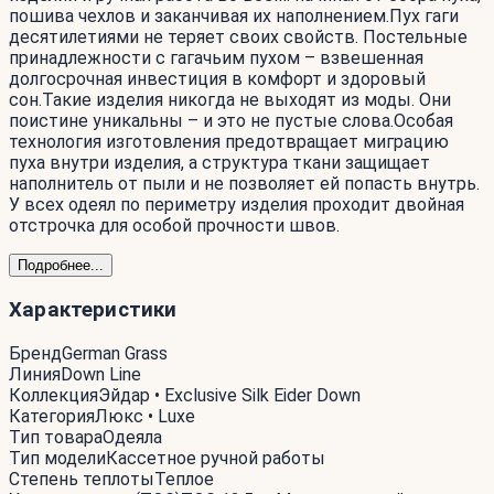
пошива чехлов и заканчивая их наполнением.Пух гаги
десятилетиями не теряет своих свойств. Постельные
принадлежности с гагачьим пухом – взвешенная
долгосрочная инвестиция в комфорт и здоровый
сон.Такие изделия никогда не выходят из моды. Они
поистине уникальны – и это не пустые слова.Особая
технология изготовления предотвращает миграцию
пуха внутри изделия, а структура ткани защищает
наполнитель от пыли и не позволяет ей попасть внутрь.
У всех одеял по периметру изделия проходит двойная
отстрочка для особой прочности швов.
Подробнее...
Характеристики
Бренд
German Grass
Линия
Down Line
Коллекция
Эйдар • Exclusive Silk Eider Down
Категория
Люкс • Luxe
Тип товара
Одеяла
Тип модели
Кассетное ручной работы
Степень теплоты
Теплое