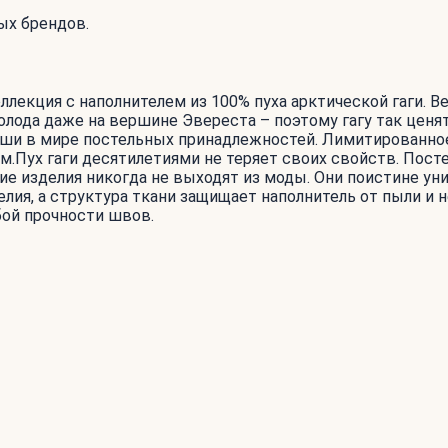
ых брендов.
екция с наполнителем из 100% пуха арктической гаги. Вес
олода даже на вершине Эвереста – поэтому гагу так цен
ши в мире постельных принадлежностей. Лимитированное 
ием.Пух гаги десятилетиями не теряет своих свойств. По
е изделия никогда не выходят из моды. Они поистине уни
ия, а структура ткани защищает наполнитель от пыли и не
бой прочности швов.