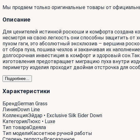
Мы продаем только оригинальные товары от официальн
Описание
Для ценителей истинной роскоши и комфорта создана колл
несмотря на свою легкость они способны защитить от х
пухом гаги, это абсолютный эксклюзив – вершина роско
от сбора пуха, пошива чехлов и заканчивая их наполнен
долгосрочная инвестиция в комфорт и здоровый сон.Таки
изготовления предотвращает миграцию пуха внутри издел
периметру изделия проходит двойная отстрочка для осо
Подробнее...
Характеристики
Бренд
German Grass
Линия
Down Line
Коллекция
Эйдар • Exclusive Silk Eider Down
Категория
Люкс • Luxe
Тип товара
Одеяла
Тип модели
Кассетное ручной работы
Степень теплоты
Всесезонное