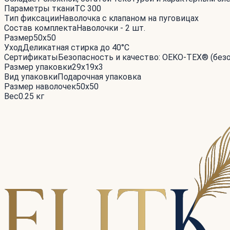
Параметры ткани
TC 300
Тип фиксации
Наволочка с клапаном на пуговицах
Состав комплекта
Наволочки - 2 шт.
Размер
50x50
Уход
Деликатная стирка до 40°С
Сертификаты
Безопасность и качество: OEKO-TEX® (без
Размер упаковки
29x19x3
Вид упаковки
Подарочная упаковка
Размер наволочек
50x50
Вес
0.25 кг