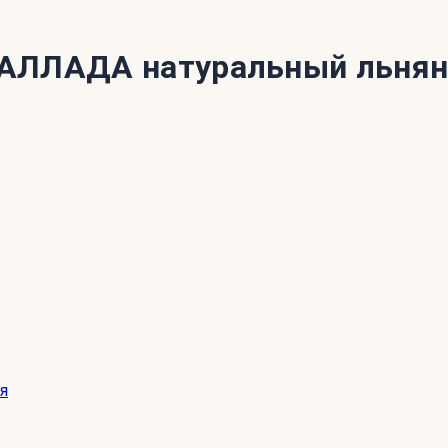
АЛЛАДА натуральный льняно
я