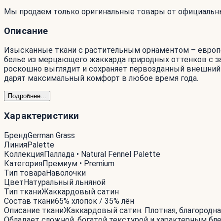
Мы продаем только оригинальные товары от официальн
Описание
Изысканные ткани с растительным орнаментом – европейс
белье из мерцающего жаккарда природных оттенков с за
роскошно выглядит и сохраняет первозданный внешний 
дарят максимальный комфорт в любое время года.
Подробнее...
Характеристики
Бренд
German Grass
Линия
Palette
Коллекция
Паллада • Natural Fennel Palette
Категория
Премиум • Premium
Тип товара
Наволочки
Цвет
Натуральный льняной
Тип ткани
Жаккардовый сатин
Состав ткани
65% хлопок / 35% лён
Описание ткани
Жаккардовый сатин. Плотная, благородн
Обладает сложной, богатой текстурой и характерным бл