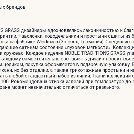
ых брендов.
ONS GRASS дизайнеры вдохновлялись лаконичностью и бл
Каринтии. Наволочки, пододеяльники и простыни сшиты из 
опка на фабрике Weidmann (Зюссен, Германия). Специалис
дающие сатинам состояние «пуховой мягкости». Коллекци
или кружево. Каждое изделие NOBLE TRADITIONS GRASS упа
т каждому самостоятельно составлять дизайн-проект свое
и целиком, покупка оформляется в подарочную упаковку.
ни, но без отделки, а также трикотажные простыни и наво
ть любой стандартный набор из линии. Ткани коллекции
100. Рекомендована стирка изделий при температуре до 4
ране может незначительно отличаться от реального.