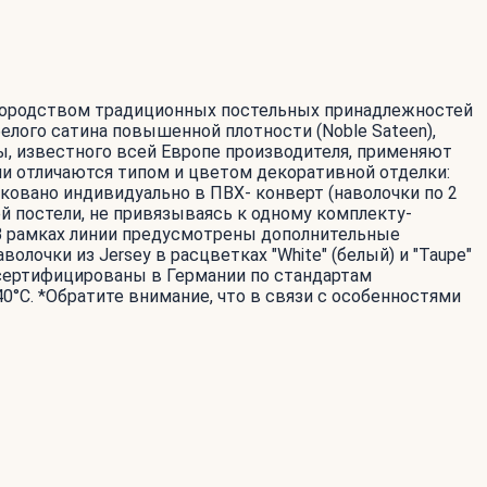
агородством традиционных постельных принадлежностей
белого сатина повышенной плотности (Noble Sateen),
ты, известного всей Европе производителя, применяют
и отличаются типом и цветом декоративной отделки:
ковано индивидуально в ПВХ- конверт (наволочки по 2
й постели, не привязываясь к одному комплекту-
 В рамках линии предусмотрены дополнительные
лочки из Jersey в расцветках "White" (белый) и "Taupe"
 сертифицированы в Германии по стандартам
0°С. *Обратите внимание, что в связи с особенностями