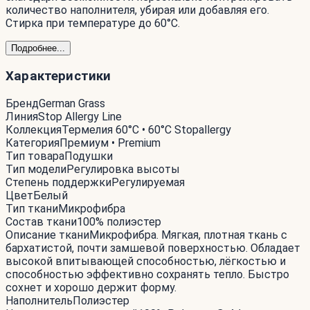
количество наполнителя, убирая или добавляя его.
Стирка при температуре до 60°С.
Подробнее...
Характеристики
Бренд
German Grass
Линия
Stop Allergy Line
Коллекция
Термелия 60°C • 60°C Stopallergy
Категория
Премиум • Premium
Тип товара
Подушки
Тип модели
Регулировка высоты
Степень поддержки
Регулируемая
Цвет
Белый
Тип ткани
Микрофибра
Состав ткани
100% полиэстер
Описание ткани
Микрофибра. Мягкая, плотная ткань с
бархатистой, почти замшевой поверхностью. Обладает
высокой впитывающей способностью, лёгкостью и
способностью эффективно сохранять тепло. Быстро
сохнет и хорошо держит форму.
Наполнитель
Полиэстер