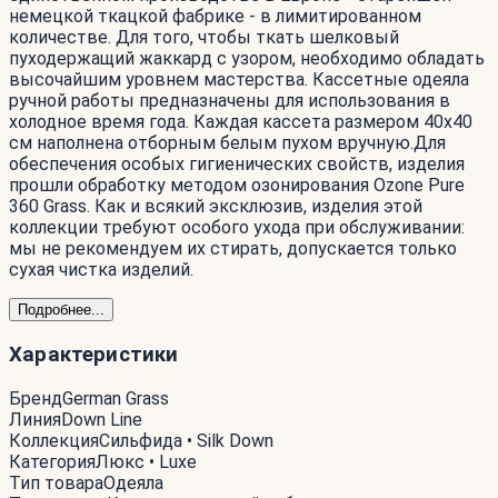
немецкой ткацкой фабрике - в лимитированном
количестве. Для того, чтобы ткать шелковый
пуходержащий жаккард с узором, необходимо обладать
высочайшим уровнем мастерства. Кассетные одеяла
ручной работы предназначены для использования в
холодное время года. Каждая кассета размером 40х40
см наполнена отборным белым пухом вручную.Для
обеспечения особых гигиенических свойств, изделия
прошли обработку методом озонирования Ozone Pure
360 Grass. Как и всякий эксклюзив, изделия этой
коллекции требуют особого ухода при обслуживании:
мы не рекомендуем их стирать, допускается только
сухая чистка изделий.
Подробнее...
Характеристики
Бренд
German Grass
Линия
Down Line
Коллекция
Сильфида • Silk Down
Категория
Люкс • Luxe
Тип товара
Одеяла