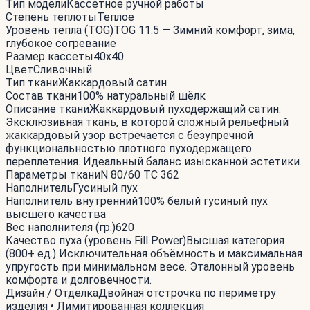
Тип модели
Кассетное ручной работы
Степень теплоты
Теплое
Уровень тепла (TOG)
TOG 11.5 — Зимний комфорт, зима,
глубокое согревание
Размер кассеты
40x40
Цвет
Сливочный
Тип ткани
Жаккардовый сатин
Состав ткани
100% натуральный шёлк
Описание ткани
Жаккардовый пуходержащий сатин.
Эксклюзивная ткань, в которой сложный рельефный
жаккардовый узор встречается с безупречной
функциональностью плотного пуходержащего
переплетения. Идеальный баланс изысканной эстетики.
Параметры ткани
N 80/60 TC 362
Наполнитель
Гусиный пух
Наполнитель внутренний
100% белый гусиный пух
высшего качества
Вес наполнителя (гр.)
620
Качество пуха (уровень Fill Power)
Высшая категория
(800+ ед.) Исключительная объёмность и максимальная
упругость при минимальном весе. Эталонный уровень
комфорта и долговечности.
Дизайн / Отделка
Двойная отстрочка по периметру
изделия • Лимитированная коллекция