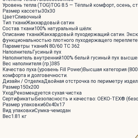
Уровень тепла (TOG)
TOG 8.5 — Тёплый комфорт, осень, с
Размер кассеты
30x30
Цвет
Сливочный
Тип ткани
Жаккардовый сатин
Состав ткани
100% натуральный шёлк
Описание ткани
Жаккардовый пуходержащий сатин. Экск
функциональностью плотного пуходержащего переплетен
Параметры ткани
N 80/60 TC 362
Наполнитель
Гусиный пух
Наполнитель внутренний
100% белый гусиный пух высше
Вес наполнителя (гр.)
385
Качество пуха (уровень Fill Power)
Высшая категория (800
комфорта и долговечности.
Дизайн / Отделка
Двойная отстрочка по периметру издел
Размер
150x200
Уход
Рекомендуется сухая чистка
Сертификаты
Безопасность и качество: OEKO-TEX® (безо
Размер упаковки
60x40x17
Вид упаковки
Сумка-чемодан
Вес
1.81 кг