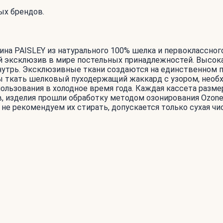
ых брендов.
на PAISLEY из натурального 100% шелка и первоклассног
ный эксклюзив в мире постельных принадлежностей. Высока
внутрь. Эксклюзивные ткани создаются на единственном 
обы ткать шелковый пуходержащий жаккард с узором, нео
ользования в холодное время года. Каждая кассета разм
 изделия прошли обработку методом озонирования Ozone P
не рекомендуем их стирать, допускается только сухая чи