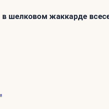
в шелковом жаккарде всесез
я