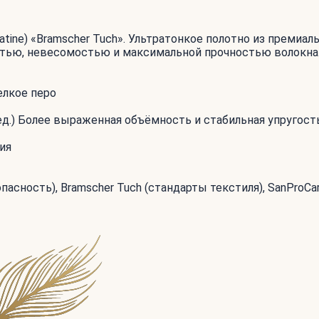
satine) «Bramscher Tuch». Ультратонкое полотно из премиа
остью, невесомостью и максимальной прочностью волокна
елкое перо
д.) Более выраженная объёмность и стабильная упругост
ия
асность), Bramscher Tuch (стандарты текстиля), SanProCa