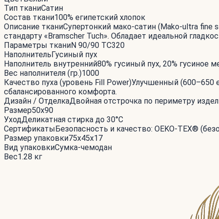
Тип ткани
Сатин
Состав ткани
100% египетский хлопок
Описание ткани
Супертонкий мако-сатин (Mako-ultra fine 
стандарту «Bramscher Tuch». Обладает идеальной гладк
Параметры ткани
N 90/90 TC320
Наполнитель
Гусиный пух
Наполнитель внутренний
80% гусиный пух, 20% гусиное м
Вес наполнителя (гр.)
1000
Качество пуха (уровень Fill Power)
Улучшенный (600–650 е
сбалансированного комфорта.
Дизайн / Отделка
Двойная отстрочка по периметру издел
Размер
50x90
Уход
Деликатная стирка до 30°С
Сертификаты
Безопасность и качество: OEKO-TEX® (безоп
Размер упаковки
75x45x17
Вид упаковки
Сумка-чемодан
Вес
1.28 кг