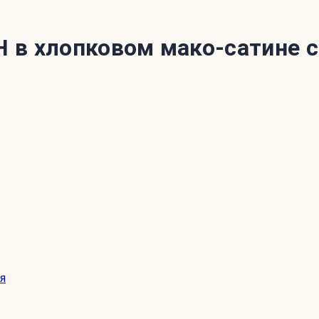
 в хлопковом мако-сатине 
я