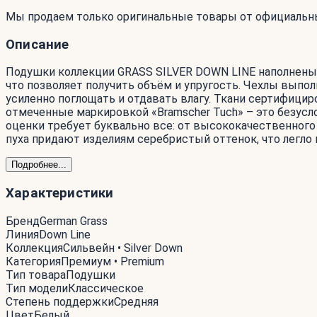
Мы продаем только оригинальные товары от официальн
Описание
Подушки коллекции GRASS SILVER DOWN LINE наполнены 
что позволяет получить объём и упругость. Чехлы выпо
усиленно поглощать и отдавать влагу. Ткани сертифици
отмеченные маркировкой «Bramscher Tuch» – это безусл
оценки требует буквально все: от высококачественного
пуха придают изделиям серебристый оттенок, что легло 
Подробнее...
Характеристики
Бренд
German Grass
Линия
Down Line
Коллекция
Сильвейн • Silver Down
Категория
Премиум • Premium
Тип товара
Подушки
Тип модели
Классическое
Степень поддержки
Средняя
Цвет
Белый