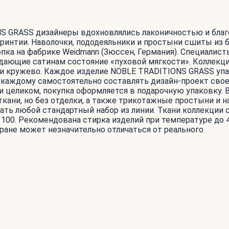
ONS GRASS дизайнеры вдохновлялись лаконичностью и бл
Каринтии. Наволочки, пододеяльники и простыни сшиты из 
опка на фабрике Weidmann (Зюссен, Германия). Специалис
дающие сатинам состояние «пуховой мягкости». Коллекци
или кружево. Каждое изделие NOBLE TRADITIONS GRASS упа
т каждому самостоятельно составлять дизайн-проект свое
и целиком, покупка оформляется в подарочную упаковку.
ни, но без отделки, а также трикотажные простыни и наво
ть любой стандартный набор из линии. Ткани коллекции
100. Рекомендована стирка изделий при температуре до 4
ране может незначительно отличаться от реального.