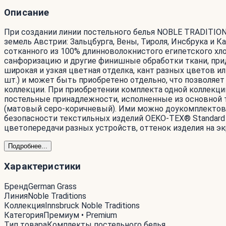
Описание
При создании линии постельного белья NOBLE TRADITI
земель Австрии: Зальцбурга, Вены, Тироля, Инсбрука и 
сотканного из 100% длинноволокнистого египетского хл
санфоризацию и другие финишные обработки ткани, при
широкая и узкая цветная отделка, кант разных цветов 
шт.) и может быть приобретено отдельно, что позволяе
коллекции. При приобретении комплекта одной коллекци
постельные принадлежности, исполненные из основной тка
(матовый серо-коричневый). Ими можно доукомплектова
безопасности текстильных изделий OEKO-TEX® Standard 
цветопередачи разных устройств, оттенок изделия на эк
Подробнее...
Характеристики
Бренд
German Grass
Линия
Noble Traditions
Коллекция
Innsbruck Noble Traditions
Категория
Премиум • Premium
Тип товара
Комплекты постельного белья