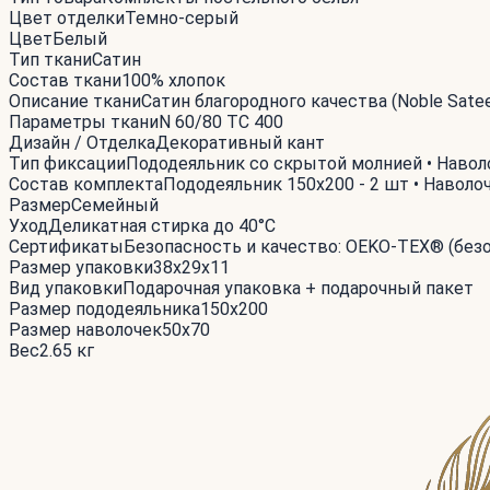
Цвет отделки
Темно-серый
Цвет
Белый
Тип ткани
Сатин
Состав ткани
100% хлопок
Описание ткани
Сатин благородного качества (Noble Sat
Параметры ткани
N 60/80 TC 400
Дизайн / Отделка
Декоративный кант
Тип фиксации
Пододеяльник со скрытой молнией • Навол
Состав комплекта
Пододеяльник 150x200 - 2 шт • Наволоч
Размер
Семейный
Уход
Деликатная стирка до 40°С
Сертификаты
Безопасность и качество: OEKO-TEX® (без
Размер упаковки
38x29x11
Вид упаковки
Подарочная упаковка + подарочный пакет
Размер пододеяльника
150x200
Размер наволочек
50x70
Вес
2.65 кг