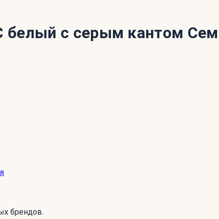
С белый с серым кантом Се
я
ых брендов.