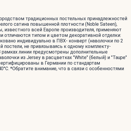
агородством традиционных постельных принадлежностей
белого сатина повышенной плотности (Noble Sateen),
ты, известного всей Европе производителя, применяют
и отличаются типом и цветом декоративной отделки:
ковано индивидуально в ПВХ- конверт (наволочки по 2
й постели, не привязываясь к одному комплекту-
 В рамках линии предусмотрены дополнительные
лочки из Jersey в расцветках "White" (белый) и "Taupe"
 сертифицированы в Германии по стандартам
0°С. *Обратите внимание, что в связи с особенностями