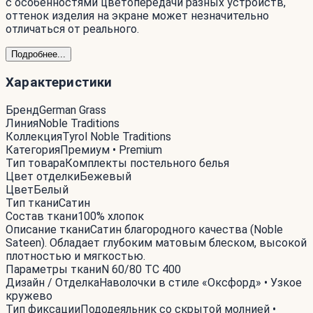
с особенностями цветопередачи разных устройств,
оттенок изделия на экране может незначительно
отличаться от реального.
Подробнее...
Характеристики
Бренд
German Grass
Линия
Noble Traditions
Коллекция
Tyrol Noble Traditions
Категория
Премиум • Premium
Тип товара
Комплекты постельного белья
Цвет отделки
Бежевый
Цвет
Белый
Тип ткани
Сатин
Состав ткани
100% хлопок
Описание ткани
Сатин благородного качества (Noble
Sateen). Обладает глубоким матовым блеском, высокой
плотностью и мягкостью.
Параметры ткани
N 60/80 TC 400
Дизайн / Отделка
Наволочки в стиле «Оксфорд» • Узкое
кружево
Тип фиксации
Пододеяльник со скрытой молнией •