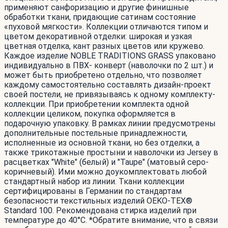
применяют санфоризацию и другие финишные
обработки ткани, придающие сатинам состояние
«пуховой мягкости». Коллекции отличаются типом и
цветом декоративной отделки: широкая и узкая
цветная отделка, кант разных цветов или кружево.
Каждое изделие NOBLE TRADITIONS GRASS упаковано
индивидуально в ПВХ- конверт (наволочки по 2 шт.) и
может быть приобретено отдельно, что позволяет
каждому самостоятельно составлять дизайн-проект
своей постели, не привязываясь к одному комплекту-
коллекции. При приобретении комплекта одной
коллекции целиком, покупка оформляется в
подарочную упаковку. В рамках линии предусмотрены
дополнительные постельные принадлежности,
исполненные из основной ткани, но без отделки, а
также трикотажные простыни и наволочки из Jersey в
расцветках "White" (белый) и "Taupe" (матовый серо-
коричневый). Ими можно доукомплектовать любой
стандартный набор из линии. Ткани коллекции
сертифицированы в Германии по стандартам
безопасности текстильных изделий OEKO-TEX®
Standard 100. Рекомендована стирка изделий при
температуре до 40°С. *Обратите внимание, что в связи