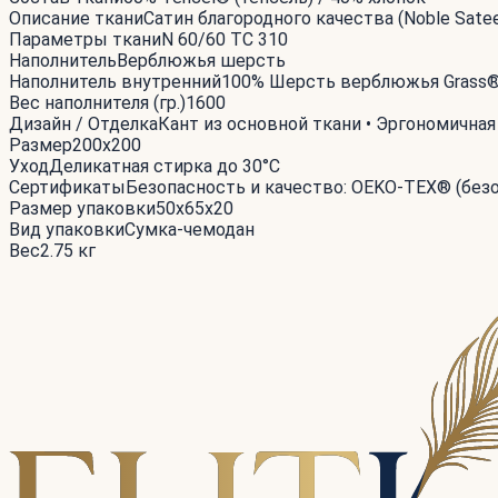
Описание ткани
Сатин благородного качества (Noble Sat
Параметры ткани
N 60/60 TC 310
Наполнитель
Верблюжья шерсть
Наполнитель внутренний
100% Шерсть верблюжья Grass®
Вес наполнителя (гр.)
1600
Дизайн / Отделка
Кант из основной ткани • Эргономична
Размер
200x200
Уход
Деликатная стирка до 30°С
Сертификаты
Безопасность и качество: OEKO-TEX® (без
Размер упаковки
50x65x20
Вид упаковки
Сумка-чемодан
Вес
2.75 кг