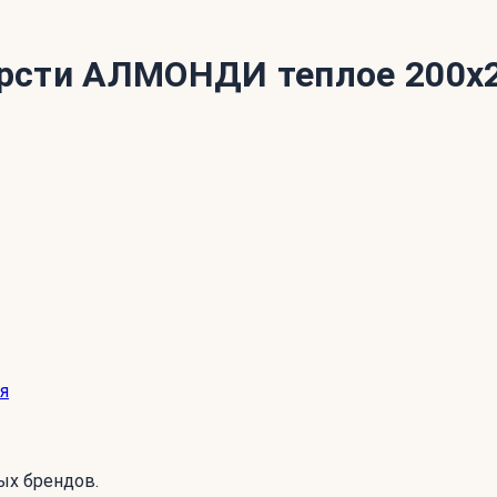
ерсти АЛМОНДИ теплое 200x
я
ых брендов.