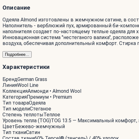
Описание
Одеяла Almond изготовлены в жемчужном сатине, в сост
Наполнитель - верблюжий пух, армированный би-компоне
наполнителя создает по-настоящему теплые одеяла для х
Инновационная система "нестеганого валика", расположе
воздуха, обеспечивая дополнительный комфорт. Стирка п
Подробнее...
Характеристики
Бренд
German Grass
Линия
Wool Line
Коллекция
Алмонди • Almond Wool
Категория
Премиум • Premium
Тип товара
Одеяла
Тип модели
Стеганое
Степень теплоты
Теплое
Уровень тепла (TOG)
TOG 13.5 — Максимальный комфорт, 
Цвет
Бежево-жемчужный
Тип ткани
Сатин
Состав ткани
60% Tencel® (тенсель) / 40% хлопок