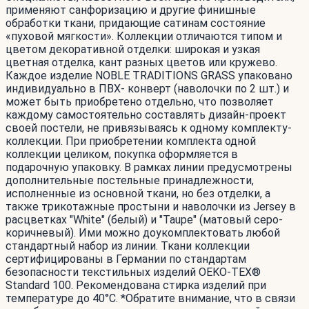
применяют санфоризацию и другие финишные
обработки ткани, придающие сатинам состояние
«пуховой мягкости». Коллекции отличаются типом и
цветом декоративной отделки: широкая и узкая
цветная отделка, кант разных цветов или кружево.
Каждое изделие NOBLE TRADITIONS GRASS упаковано
индивидуально в ПВХ- конверт (наволочки по 2 шт.) и
может быть приобретено отдельно, что позволяет
каждому самостоятельно составлять дизайн-проект
своей постели, не привязываясь к одному комплекту-
коллекции. При приобретении комплекта одной
коллекции целиком, покупка оформляется в
подарочную упаковку. В рамках линии предусмотрены
дополнительные постельные принадлежности,
исполненные из основной ткани, но без отделки, а
также трикотажные простыни и наволочки из Jersey в
расцветках "White" (белый) и "Taupe" (матовый серо-
коричневый). Ими можно доукомплектовать любой
стандартный набор из линии. Ткани коллекции
сертифицированы в Германии по стандартам
безопасности текстильных изделий OEKO-TEX®
Standard 100. Рекомендована стирка изделий при
температуре до 40°С. *Обратите внимание, что в связи