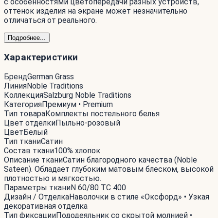
с особенностями цветопередачи разных устройств,
оттенок изделия на экране может незначительно
отличаться от реального.
Подробнее...
Характеристики
Бренд
German Grass
Линия
Noble Traditions
Коллекция
Salzburg Noble Traditions
Категория
Премиум • Premium
Тип товара
Комплекты постельного белья
Цвет отделки
Пыльно-розовый
Цвет
Белый
Тип ткани
Сатин
Состав ткани
100% хлопок
Описание ткани
Сатин благородного качества (Noble
Sateen). Обладает глубоким матовым блеском, высокой
плотностью и мягкостью.
Параметры ткани
N 60/80 TC 400
Дизайн / Отделка
Наволочки в стиле «Оксфорд» • Узкая
декоративная отделка
Тип фиксации
Пододеяльник со скрытой молнией •