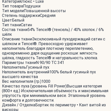
Категория
Люкс • Luxe
Тип товара
Подушки
Тип модели
Повышенной высоты
Степень поддержки
Средняя
Цвет
Белый
Тип ткани
Сатин
Состав ткани
54% Tencel® (тенсель) / 40% хлопок / 6%
шёлк
Описание ткани
Эксклюзивный пуходержащий сатин с
шёлком и Tencel®. Превосходно удерживает
наполнитель благодаря плотному переплетению,
одновременно даря ощущение роскоши: мягкость
шёлка, гладкость Tencel® и натуральность хлопка.
Параметры ткани
N 90/90 TC 341
Наполнитель
Гусиный пух
Наполнитель внутренний
100% белый гусиный пух
высшего качества
Вес наполнителя (гр.)
1000
Качество пуха (уровень Fill Power)
Высшая категория
(800+ ед.) Исключительная объёмность и максимальная
упругость при минимальном весе. Эталонный уровень
комфорта и долговечности.
Дизайн / Отделка
Бортик по периметру • Кант витой из
вискозы