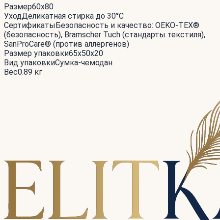
Размер
60x80
Уход
Деликатная стирка до 30°С
Сертификаты
Безопасность и качество: OEKO-TEX®
(безопасность), Bramscher Tuch (стандарты текстиля),
SanProCare® (против аллергенов)
Размер упаковки
65x50x20
Вид упаковки
Сумка-чемодан
Вес
0.89 кг