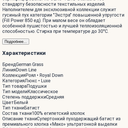
стандарту безопасности текстильных изделий.
Наполнителем для эксклюзивной коллекции служит
гусиный пух категории "Экстра" повышенной упругости
(Fill Power 850 ед). При малом весе он обладает
особенной пушистостью и лучшей теплоизоляционной
способностью. Стирка при температуре до 30°С.
Подробнее...
Характеристики
Бренд
German Grass
Линия
Down Line
Коллекция
Роял • Royal Down
Категория
Люкс • Luxe
Тип товара
Подушки
Тип модели
Классическое
Степень поддержки
Средняя
Цвет
Белый
Тип ткани
Батист
Состав ткани
100% египетский хлопок
Описание ткани
Супертонкий пуходержащий батист из
премиального хлопка «Мако» ультратонкой выделки