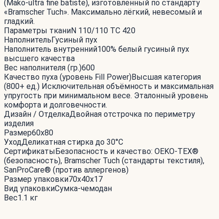
(Mako-ultra fine batiste), изготовленный по стандарту
«Bramscher Tuch». Максимально лёгкий, невесомый и
гладкий.
Параметры ткани
N 110/110 TC 420
Наполнитель
Гусиный пух
Наполнитель внутренний
100% белый гусиный пух
высшего качества
Вес наполнителя (гр.)
600
Качество пуха (уровень Fill Power)
Высшая категория
(800+ ед.) Исключительная объёмность и максимальная
упругость при минимальном весе. Эталонный уровень
комфорта и долговечности.
Дизайн / Отделка
Двойная отстрочка по периметру
изделия
Размер
60x80
Уход
Деликатная стирка до 30°С
Сертификаты
Безопасность и качество: OEKO-TEX®
(безопасность), Bramscher Tuch (стандарты текстиля),
SanProCare® (против аллергенов)
Размер упаковки
70x40x17
Вид упаковки
Сумка-чемодан
Вес
1.1 кг