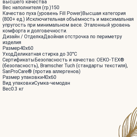
высшего качества
Вес наполнителя (гр.)
150
Качество пуха (уровень Fill Power)
Высшая категория
(800+ ед.) Исключительная объёмность и максимальная
упругость при минимальном весе. Эталонный уровень
комфорта и долговечности.
Дизайн / Отделка
Двойная отстрочка по периметру
изделия
Размер
40x60
Уход
Деликатная стирка до 30°С
Сертификаты
Безопасность и качество: OEKO-TEX®
(безопасность), Bramscher Tuch (стандарты текстиля),
SanProCare® (против аллергенов)
Размер упаковки
40x60
Вид упаковки
Сумка-чемодан
Вес
0.3 кг