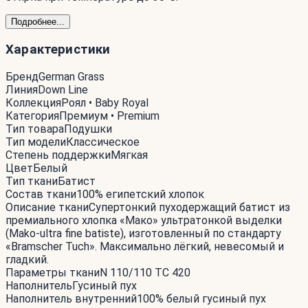
Подробнее...
Характеристики
Бренд
German Grass
Линия
Down Line
Коллекция
Роял • Baby Royal
Категория
Премиум • Premium
Тип товара
Подушки
Тип модели
Классическое
Степень поддержки
Мягкая
Цвет
Белый
Тип ткани
Батист
Состав ткани
100% египетский хлопок
Описание ткани
Супертонкий пуходержащий батист из
премиального хлопка «Мако» ультратонкой выделки
(Mako-ultra fine batiste), изготовленный по стандарту
«Bramscher Tuch». Максимально лёгкий, невесомый и
гладкий.
Параметры ткани
N 110/110 TC 420
Наполнитель
Гусиный пух
Наполнитель внутренний
100% белый гусиный пух