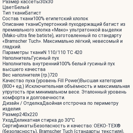
Размер кассеты
30x30
Цвет
Белый
Тип ткани
Батист
Состав ткани
100% египетский хлопок
Описание ткани
Супертонкий пуходержащий батист из
премиального хлопка «Мако» ультратонкой выделки
(Mako-ultra fine batiste), изготовленный по стандарту
«Bramscher Tuch». Максимально лёгкий, невесомый и
гладкий.
Параметры ткани
N 110/110 TC 420
Наполнитель
Гусиный пух
Наполнитель внутренний
100% белый гусиный пух
высшего качества
Вес наполнителя (гр.)
720
Качество пуха (уровень Fill Power)
Высшая категория
(800+ ед.) Исключительная объёмность и максимальная
упругость при минимальном весе. Эталонный уровень
комфорта и долговечности.
Дизайн / Отделка
Двойная отстрочка по периметру
изделия
Размер
240x220
Уход
Деликатная стирка до 30°С
Сертификаты
Безопасность и качество: OEKO-TEX®
(безопасность), Bramscher Tuch (стандарты текстиля),