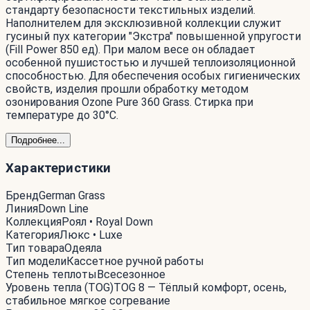
стандарту безопасности текстильных изделий.
Наполнителем для эксклюзивной коллекции служит
гусиный пух категории "Экстра" повышенной упругости
(Fill Power 850 ед). При малом весе он обладает
особенной пушистостью и лучшей теплоизоляционной
способностью. Для обеспечения особых гигиенических
свойств, изделия прошли обработку методом
озонирования Ozone Pure 360 Grass. Стирка при
температуре до 30°С.
Подробнее...
Характеристики
Бренд
German Grass
Линия
Down Line
Коллекция
Роял • Royal Down
Категория
Люкс • Luxe
Тип товара
Одеяла
Тип модели
Кассетное ручной работы
Степень теплоты
Всесезонное
Уровень тепла (TOG)
TOG 8 — Тёплый комфорт, осень,
стабильное мягкое согревание