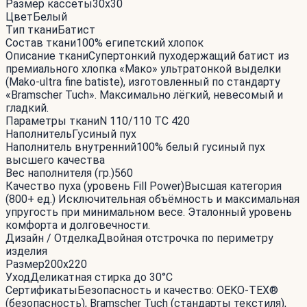
Размер кассеты
30x30
Цвет
Белый
Тип ткани
Батист
Состав ткани
100% египетский хлопок
Описание ткани
Супертонкий пуходержащий батист из
премиального хлопка «Мако» ультратонкой выделки
(Mako-ultra fine batiste), изготовленный по стандарту
«Bramscher Tuch». Максимально лёгкий, невесомый и
гладкий.
Параметры ткани
N 110/110 TC 420
Наполнитель
Гусиный пух
Наполнитель внутренний
100% белый гусиный пух
высшего качества
Вес наполнителя (гр.)
560
Качество пуха (уровень Fill Power)
Высшая категория
(800+ ед.) Исключительная объёмность и максимальная
упругость при минимальном весе. Эталонный уровень
комфорта и долговечности.
Дизайн / Отделка
Двойная отстрочка по периметру
изделия
Размер
200x220
Уход
Деликатная стирка до 30°С
Сертификаты
Безопасность и качество: OEKO-TEX®
(безопасность), Bramscher Tuch (стандарты текстиля),