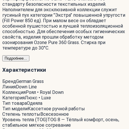
стандарту безопасности текстильных изделий.
Наполнителем для эксклюзивной коллекции служит
гусиный пух категории "Экстра" повышенной упругости
(Fill Power 850 ед). При малом весе он обладает
особенной пушистостью и лучшей теплоизоляционной
способностью. Для обеспечения особых гигиенических
свойств, изделия прошли обработку методом
озонирования Ozone Pure 360 Grass. Стирка при
температуре до 30°С.
Подробнее...
Характеристики
Бренд
German Grass
Линия
Down Line
Коллекция
Роял • Royal Down
Категория
Люкс • Luxe
Тип товара
Одеяла
Тип модели
Кассетное ручной работы
Степень теплоты
Всесезонное
Уровень тепла (TOG)
TOG 8 — Тёплый комфорт, осень,
стабильное мягкое согревание