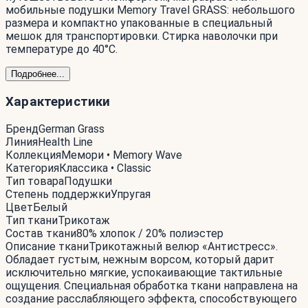
мобильные подушки Memory Travel GRASS: небольшого
размера и компактно упакованные в специальный
мешок для транспортировки. Стирка наволочки при
температуре до 40°С.
Подробнее...
Характеристики
Бренд
German Grass
Линия
Health Line
Коллекция
Мемори • Memory Wave
Категория
Классика • Classic
Тип товара
Подушки
Степень поддержки
Упругая
Цвет
Белый
Тип ткани
Трикотаж
Состав ткани
80% хлопок / 20% полиэстер
Описание ткани
Трикотажный велюр «Антистресс».
Обладает густым, нежным ворсом, который дарит
исключительно мягкие, успокаивающие тактильные
ощущения. Специальная обработка ткани направлена на
создание расслабляющего эффекта, способствующего