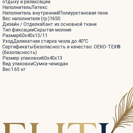
отдыху и релаксации.
Наполнитель
Латекс
Наполнитель внутренний
Полиуретановая пена
Вес наполнителя (гр.)
1650
Дизайн / Отделка
Кант из основной ткани
Тип фиксации
Скрытая молния
Размер
60x40x13/11
Уход
Деликатная стирка чехла до 40°С
Сертификаты
Безопасность и качество: OEKO-TEX®
(безопасность)
Размер упаковки
60x40x13
Вид упаковки
Сумка-чемодан
Вес
1.65 кг