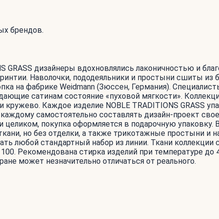
ых брендов.
ONS GRASS дизайнеры вдохновлялись лаконичностью и бл
Каринтии. Наволочки, пододеяльники и простыни сшиты из 
опка на фабрике Weidmann (Зюссен, Германия). Специалис
дающие сатинам состояние «пуховой мягкости». Коллекци
или кружево. Каждое изделие NOBLE TRADITIONS GRASS упа
т каждому самостоятельно составлять дизайн-проект свое
и целиком, покупка оформляется в подарочную упаковку.
ни, но без отделки, а также трикотажные простыни и наво
ть любой стандартный набор из линии. Ткани коллекции
100. Рекомендована стирка изделий при температуре до 4
ране может незначительно отличаться от реального.