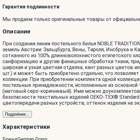
Гарантия подлинности
Мы продаем только оригинальные товары от официальн
Описание
При создании линии постельного белья NOBLE TRADITI
земель Австрии: Зальцбурга, Вены, Тироля, Инсбрука и 
сотканного из 100% длинноволокнистого египетского хл
санфоризацию и другие финишные обработки ткани, при
широкая и узкая цветная отделка, кант разных цветов 
шт.) и может быть приобретено отдельно, что позволяе
коллекции. При приобретении комплекта одной коллекци
постельные принадлежности, исполненные из основной тка
(матовый серо-коричневый). Ими можно доукомплектова
безопасности текстильных изделий OEKO-TEX® Standard 
цветопередачи разных устройств, оттенок изделия на эк
Подробнее...
Характеристики
Бренд
German Grass