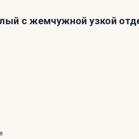
ый с жемчужной узкой отд
я