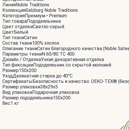
Линия
Noble Traditions
Коллекция
Salzburg Noble Traditions
Категория
Премиум • Premium
Тип товара
Пододеяльники
Цвет отделки
Светло-серый
Цвет
Белый
Тип ткани
Сатин
Состав ткани
100% хлопок
Описание ткани
Сатин благородного качества (Noble Sat
Параметры ткани
N 60/80 TC 400
Дизайн / Отделка
Узкая декоративная отделка
Тип фиксации
Пододеяльник со скрытой молнией
Размер
150x200
Уход
Деликатная стирка до 40°С
Сертификаты
Безопасность и качество: OEKO-TEX® (без
Размер упаковки
38x29x5
Вид упаковки
Подарочная упаковка
Размер пододеяльника
150x200
Вес
1 кг