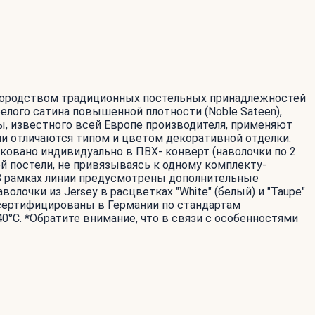
агородством традиционных постельных принадлежностей
белого сатина повышенной плотности (Noble Sateen),
ты, известного всей Европе производителя, применяют
и отличаются типом и цветом декоративной отделки:
ковано индивидуально в ПВХ- конверт (наволочки по 2
й постели, не привязываясь к одному комплекту-
 В рамках линии предусмотрены дополнительные
лочки из Jersey в расцветках "White" (белый) и "Taupe"
 сертифицированы в Германии по стандартам
0°С. *Обратите внимание, что в связи с особенностями