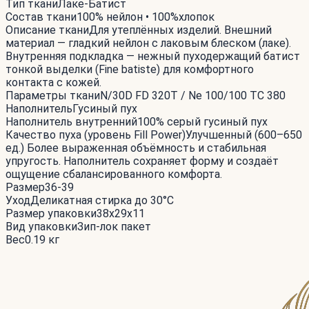
Тип ткани
Лаке-Батист
Состав ткани
100% нейлон • 100%хлопок
Описание ткани
Для утеплённых изделий. Внешний
материал — гладкий нейлон с лаковым блеском (лаке).
Внутренняя подкладка — нежный пуходержащий батист
тонкой выделки (Fine batiste) для комфортного
контакта с кожей.
Параметры ткани
N/30D FD 320T / Ne 100/100 TC 380
Наполнитель
Гусиный пух
Наполнитель внутренний
100% серый гусиный пух
Качество пуха (уровень Fill Power)
Улучшенный (600–650
ед.) Более выраженная объёмность и стабильная
упругость. Наполнитель сохраняет форму и создаёт
ощущение сбалансированного комфорта.
Размер
36-39
Уход
Деликатная стирка до 30°С
Размер упаковки
38x29x11
Вид упаковки
Зип-лок пакет
Вес
0.19 кг