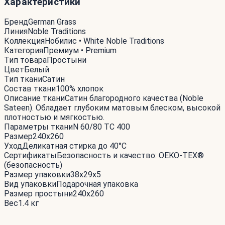
Характеристики
Бренд
German Grass
Линия
Noble Traditions
Коллекция
Нобилис • White Noble Traditions
Категория
Премиум • Premium
Тип товара
Простыни
Цвет
Белый
Тип ткани
Сатин
Состав ткани
100% хлопок
Описание ткани
Сатин благородного качества (Noble
Sateen). Обладает глубоким матовым блеском, высокой
плотностью и мягкостью.
Параметры ткани
N 60/80 TC 400
Размер
240x260
Уход
Деликатная стирка до 40°С
Сертификаты
Безопасность и качество: OEKO-TEX®
(безопасность)
Размер упаковки
38x29x5
Вид упаковки
Подарочная упаковка
Размер простыни
240x260
Вес
1.4 кг