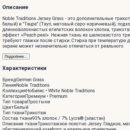
Описание
Noble Traditions Jersey Grass - это дополнительные три
белый) и "Taupe" (Тауп, матовый серо-коричневый), подх
длинноволокнистых египетских волокон хлопка, трикот
эффект «Peach peel». Нежная ткань из шелковистого три
требуют глажки после стирки. Стирка при температуре д
экране может незначительно отличаться от реального.
Подробнее...
Характеристики
Бренд
German Grass
Линия
Noble Traditions
Коллекция
Нобилис • White Noble Traditions
Категория
Премиум • Premium
Тип товара
Простыни
Цвет
Белый
Тип ткани
Трикотаж
Состав ткани
93% хлопок / 7% Lycra® (эластан)
Описание ткани
Трикотажное полотно Jersey. Гладкое, м
обеспечивающей комфорт и идеальное прилегание.