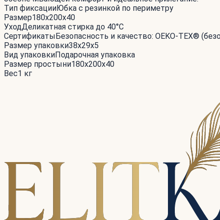
Тип фиксации
Юбка с резинкой по периметру
Размер
180x200x40
Уход
Деликатная стирка до 40°С
Сертификаты
Безопасность и качество: OEKO-TEX® (без
Размер упаковки
38x29x5
Вид упаковки
Подарочная упаковка
Размер простыни
180x200x40
Вес
1 кг