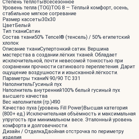
Степень теплоты
Всесезонное
Уровень тепла (TOG)
TOG 8 — Тёплый комфорт, осень,
стабильное мягкое согревание
Размер кассеты
30x30
Цвет
Белый
Тип ткани
Сатин
Состав ткани
50% Tencel® (тенсель) / 50% египетский
хлопок
Описание ткани
Супертонкий сатин. Вершина
мастерства в создании лёгких тканей. Обладает
исключительной, почти невесомой тонкостью при
сохранении прочности сатинового переплетения. Дарит
ощущение воздушности и изысканной лёгкости.
Параметры ткани
N 90/90 TC 331
Наполнитель
Гусиный пух
Наполнитель внутренний
100% белый гусиный пух
высшего качества
Вес наполнителя (гр.)
490
Качество пуха (уровень Fill Power)
Высшая категория
(800+ ед.) Исключительная объёмность и максимальная
упругость при минимальном весе. Эталонный уровень
комфорта и долговечности.
Дизайн / Отделка
Двойная отстрочка по периметру
изделия