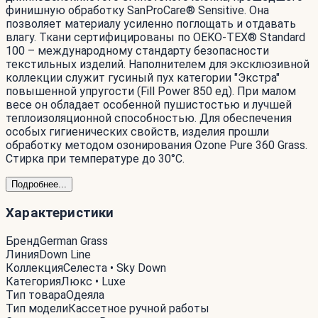
финишную обработку SanProCare® Sensitive. Она
позволяет материалу усиленно поглощать и отдавать
влагу. Ткани сертифицированы по OEKO-TEX® Standard
100 – международному стандарту безопасности
текстильных изделий. Наполнителем для эксклюзивной
коллекции служит гусиный пух категории "Экстра"
повышенной упругости (Fill Power 850 ед). При малом
весе он обладает особенной пушистостью и лучшей
теплоизоляционной способностью. Для обеспечения
особых гигиенических свойств, изделия прошли
обработку методом озонирования Ozone Pure 360 Grass.
Стирка при температуре до 30°С.
Подробнее...
Характеристики
Бренд
German Grass
Линия
Down Line
Коллекция
Селеста • Sky Down
Категория
Люкс • Luxe
Тип товара
Одеяла
Тип модели
Кассетное ручной работы