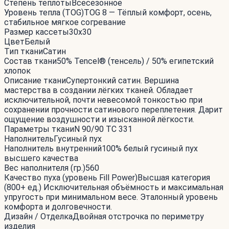
Степень теплоты
Всесезонное
Уровень тепла (TOG)
TOG 8 — Тёплый комфорт, осень,
стабильное мягкое согревание
Размер кассеты
30x30
Цвет
Белый
Тип ткани
Сатин
Состав ткани
50% Tencel® (тенсель) / 50% египетский
хлопок
Описание ткани
Супертонкий сатин. Вершина
мастерства в создании лёгких тканей. Обладает
исключительной, почти невесомой тонкостью при
сохранении прочности сатинового переплетения. Дарит
ощущение воздушности и изысканной лёгкости.
Параметры ткани
N 90/90 TC 331
Наполнитель
Гусиный пух
Наполнитель внутренний
100% белый гусиный пух
высшего качества
Вес наполнителя (гр.)
560
Качество пуха (уровень Fill Power)
Высшая категория
(800+ ед.) Исключительная объёмность и максимальная
упругость при минимальном весе. Эталонный уровень
комфорта и долговечности.
Дизайн / Отделка
Двойная отстрочка по периметру
изделия