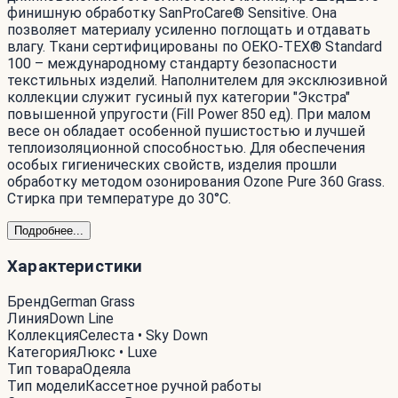
финишную обработку SanProCare® Sensitive. Она
позволяет материалу усиленно поглощать и отдавать
влагу. Ткани сертифицированы по OEKO-TEX® Standard
100 – международному стандарту безопасности
текстильных изделий. Наполнителем для эксклюзивной
коллекции служит гусиный пух категории "Экстра"
повышенной упругости (Fill Power 850 ед). При малом
весе он обладает особенной пушистостью и лучшей
теплоизоляционной способностью. Для обеспечения
особых гигиенических свойств, изделия прошли
обработку методом озонирования Ozone Pure 360 Grass.
Стирка при температуре до 30°С.
Подробнее...
Характеристики
Бренд
German Grass
Линия
Down Line
Коллекция
Селеста • Sky Down
Категория
Люкс • Luxe
Тип товара
Одеяла
Тип модели
Кассетное ручной работы