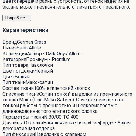
цветопередачи разных устройств, оттенок изделия на
экране может незначительно отличаться от реального.
Подробнее...
Характеристики
Бренд
German Grass
Линия
Satin Allure
Коллекция
Аллюр • Dark Onyx Allure
Категория
Премиум • Premium
Тип товара
Наволочки
Цвет отделки
Чёрный
Цвет
Белый
Тип ткани
Мако-сатин
Состав ткани
100% египетский хлопок
Описание ткани
Сатин тонкой выделки из премиального
хлопка Мако (Fine Mako Sateen). Сочетает изящество
тонкой работы с прочностью и шелковистостью
длинноволокнистого египетского хлопка.
Параметры ткани
N 80/80 TC 400
Дизайн / Отделка
Наволочки в стиле «Оксфорд» • Узкая
декоративная отделка
Тип фиксации
Наволочка с клапаном