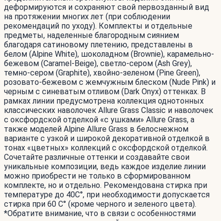
деформируются и сохраняют свой первозданный вид
на протяжении многих лет (при соблюдении
рекомендаций по уходу). Комплекты и отдельные
предметы, наделенные благородным сиянием
благодаря сатиновому плетению, представлены в
белом (Alpine White), шоколадном (Brownie), карамельно-
бежевом (Caramel-Beige), светло-сером (Ash Grey),
темно-сером (Graphite), хвойно-зеленом (Pine Green),
розовато-бежевом с жемчужным блеском (Nude Pink) и
черным c синеватым отливом (Dark Onyx) оттенках. В
рамках линии предусмотрена коллекция однотонных
классических наволочек Allure Grass Classic и наволочек
с оксфордской отделкой «с ушками» Allure Grass, а
также моделей Alpine Allure Grass в белоснежном
варианте с узкой и широкой декоративной отделкой в
тонах «цветных» коллекций с оксфордской отделкой.
Сочетайте различные оттенки и создавайте свои
уникальные композиции, ведь каждое изделие линии
можно приобрести не только в сформированном
комплекте, но и отдельно. Рекомендована стирка при
температуре до 40С°, при необходимости допускается
стирка при 60 С° (кроме черного и зеленого цвета).
*Обратите внимание, что в связи с особенностями