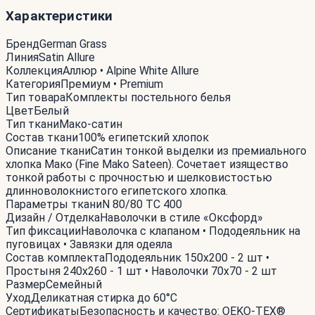
Характеристики
Бренд
German Grass
Линия
Satin Allure
Коллекция
Аллюр • Alpine White Allure
Категория
Премиум • Premium
Тип товара
Комплекты постельного белья
Цвет
Белый
Тип ткани
Мако-сатин
Состав ткани
100% египетский хлопок
Описание ткани
Сатин тонкой выделки из премиального
хлопка Мако (Fine Mako Sateen). Сочетает изящество
тонкой работы с прочностью и шелковистостью
длинноволокнистого египетского хлопка.
Параметры ткани
N 80/80 TC 400
Дизайн / Отделка
Наволочки в стиле «Оксфорд»
Тип фиксации
Наволочка с клапаном • Пододеяльник на
пуговицах • Завязки для одеяла
Состав комплекта
Пододеяльник 150x200 - 2 шт •
Простыня 240x260 - 1 шт • Наволочки 70x70 - 2 шт
Размер
Семейный
Уход
Деликатная стирка до 60°С
Сертификаты
Безопасность и качество: OEKO-TEX®