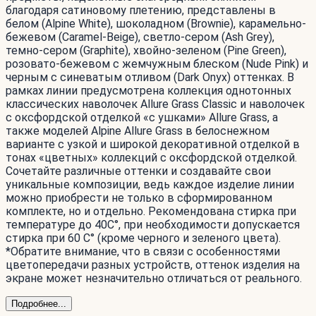
благодаря сатиновому плетению, представлены в
белом (Alpine White), шоколадном (Brownie), карамельно-
бежевом (Caramel-Beige), светло-сером (Ash Grey),
темно-сером (Graphite), хвойно-зеленом (Pine Green),
розовато-бежевом с жемчужным блеском (Nude Pink) и
черным c синеватым отливом (Dark Onyx) оттенках. В
рамках линии предусмотрена коллекция однотонных
классических наволочек Allure Grass Classic и наволочек
с оксфордской отделкой «с ушками» Allure Grass, а
также моделей Alpine Allure Grass в белоснежном
варианте с узкой и широкой декоративной отделкой в
тонах «цветных» коллекций с оксфордской отделкой.
Сочетайте различные оттенки и создавайте свои
уникальные композиции, ведь каждое изделие линии
можно приобрести не только в сформированном
комплекте, но и отдельно. Рекомендована стирка при
температуре до 40С°, при необходимости допускается
стирка при 60 С° (кроме черного и зеленого цвета).
*Обратите внимание, что в связи с особенностями
цветопередачи разных устройств, оттенок изделия на
экране может незначительно отличаться от реального.
Подробнее...