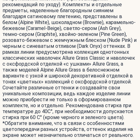
рекомендаций по уходу). Комплекты и отдельные
предметы, наделенные благородным сиянием
благодаря сатиновому плетению, представлены в
белом (Alpine White), шоколадном (Brownie), карамельно-
бежевом (Caramel-Beige), светло-сером (Ash Grey),
темно-сером (Graphite), хвойно-зеленом (Pine Green),
розовато-бежевом с жемчужным блеском (Nude Pink) и
черным c синеватым отливом (Dark Onyx) оттенках. В
рамках линии предусмотрена коллекция однотонных
классических наволочек Allure Grass Classic и наволочек
с оксфордской отделкой «с ушками» Allure Grass, а
также моделей Alpine Allure Grass в белоснежном
варианте с узкой и широкой декоративной отделкой в
тонах «цветных» коллекций с оксфордской отделкой.
Сочетайте различные оттенки и создавайте свои
уникальные композиции, ведь каждое изделие линии
можно приобрести не только в сформированном
комплекте, но и отдельно. Рекомендована стирка при
температуре до 40С°, при необходимости допускается
стирка при 60 С° (кроме черного и зеленого цвета).
*Обратите внимание, что в связи с особенностями
цветопередачи разных устройств, оттенок изделия на
экране может незначительно отличаться от реального.