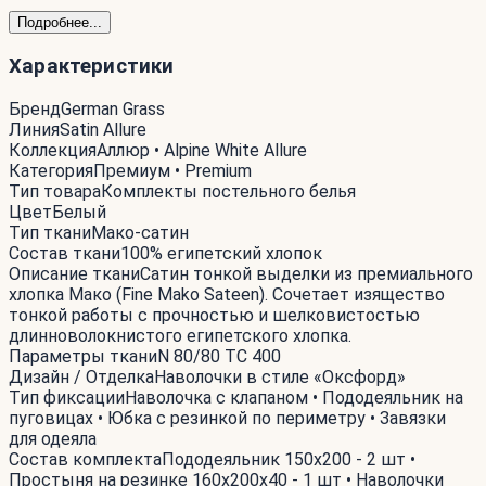
Подробнее...
Характеристики
Бренд
German Grass
Линия
Satin Allure
Коллекция
Аллюр • Alpine White Allure
Категория
Премиум • Premium
Тип товара
Комплекты постельного белья
Цвет
Белый
Тип ткани
Мако-сатин
Состав ткани
100% египетский хлопок
Описание ткани
Сатин тонкой выделки из премиального
хлопка Мако (Fine Mako Sateen). Сочетает изящество
тонкой работы с прочностью и шелковистостью
длинноволокнистого египетского хлопка.
Параметры ткани
N 80/80 TC 400
Дизайн / Отделка
Наволочки в стиле «Оксфорд»
Тип фиксации
Наволочка с клапаном • Пододеяльник на
пуговицах • Юбка с резинкой по периметру • Завязки
для одеяла
Состав комплекта
Пододеяльник 150x200 - 2 шт •
Простыня на резинке 160x200x40 - 1 шт • Наволочки