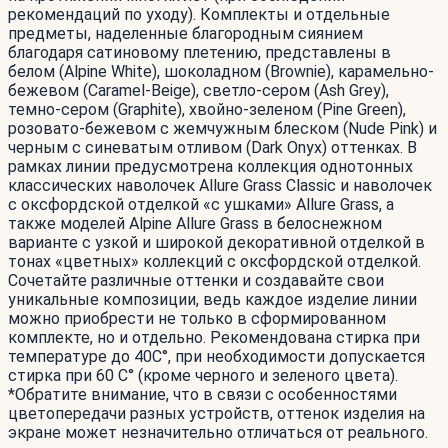
рекомендаций по уходу). Комплекты и отдельные
предметы, наделенные благородным сиянием
благодаря сатиновому плетению, представлены в
белом (Alpine White), шоколадном (Brownie), карамельно-
бежевом (Caramel-Beige), светло-сером (Ash Grey),
темно-сером (Graphite), хвойно-зеленом (Pine Green),
розовато-бежевом с жемчужным блеском (Nude Pink) и
черным c синеватым отливом (Dark Onyx) оттенках. В
рамках линии предусмотрена коллекция однотонных
классических наволочек Allure Grass Classic и наволочек
с оксфордской отделкой «с ушками» Allure Grass, а
также моделей Alpine Allure Grass в белоснежном
варианте с узкой и широкой декоративной отделкой в
тонах «цветных» коллекций с оксфордской отделкой.
Сочетайте различные оттенки и создавайте свои
уникальные композиции, ведь каждое изделие линии
можно приобрести не только в сформированном
комплекте, но и отдельно. Рекомендована стирка при
температуре до 40С°, при необходимости допускается
стирка при 60 С° (кроме черного и зеленого цвета).
*Обратите внимание, что в связи с особенностями
цветопередачи разных устройств, оттенок изделия на
экране может незначительно отличаться от реального.