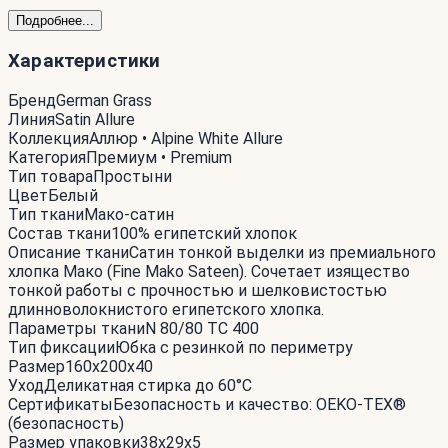
Подробнее...
Характеристики
Бренд
German Grass
Линия
Satin Allure
Коллекция
Аллюр • Alpine White Allure
Категория
Премиум • Premium
Тип товара
Простыни
Цвет
Белый
Тип ткани
Мако-сатин
Состав ткани
100% египетский хлопок
Описание ткани
Сатин тонкой выделки из премиального
хлопка Мако (Fine Mako Sateen). Сочетает изящество
тонкой работы с прочностью и шелковистостью
длинноволокнистого египетского хлопка.
Параметры ткани
N 80/80 TC 400
Тип фиксации
Юбка с резинкой по периметру
Размер
160x200x40
Уход
Деликатная стирка до 60°С
Сертификаты
Безопасность и качество: OEKO-TEX®
(безопасность)
Размер упаковки
38x29x5