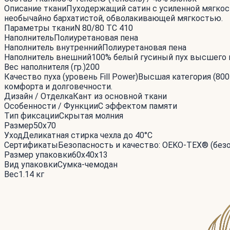
Описание ткани
Пуходержащий сатин с усиленной мягкост
необычайно бархатистой, обволакивающей мягкостью.
Параметры ткани
N 80/80 TC 410
Наполнитель
Полиуретановая пена
Наполнитель внутренний
Полиуретановая пена
Наполнитель внешний
100% белый гусиный пух высшего 
Вес наполнителя (гр.)
200
Качество пуха (уровень Fill Power)
Высшая категория (800
комфорта и долговечности.
Дизайн / Отделка
Кант из основной ткани
Особенности / Функции
С эффектом памяти
Тип фиксации
Скрытая молния
Размер
50x70
Уход
Деликатная стирка чехла до 40°С
Сертификаты
Безопасность и качество: OEKO-TEX® (без
Размер упаковки
60x40x13
Вид упаковки
Сумка-чемодан
Вес
1.14 кг