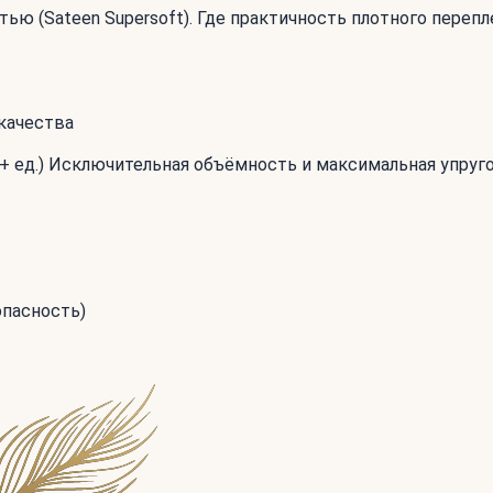
ью (Sateen Supersoft). Где практичность плотного переп
качества
+ ед.) Исключительная объёмность и максимальная упруг
опасность)