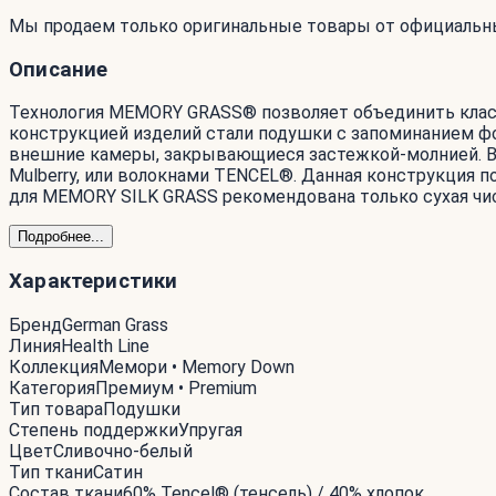
Мы продаем только оригинальные товары от официальн
Описание
Технология MEMORY GRASS® позволяет объединить клас
конструкцией изделий стали подушки с запоминанием фо
внешние камеры, закрывающиеся застежкой-молнией. В 
Mulberry, или волокнами TENCEL®. Данная конструкция по
для MEMORY SILK GRASS рекомендована только сухая чи
Подробнее...
Характеристики
Бренд
German Grass
Линия
Health Line
Коллекция
Мемори • Memory Down
Категория
Премиум • Premium
Тип товара
Подушки
Степень поддержки
Упругая
Цвет
Сливочно-белый
Тип ткани
Сатин
Состав ткани
60% Tencel® (тенсель) / 40% хлопок