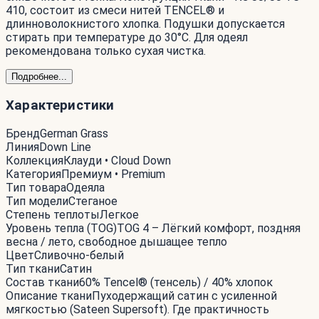
410, состоит из смеси нитей TENCEL® и
длинноволокнистого хлопка. Подушки допускается
стирать при температуре до 30°С. Для одеял
рекомендована только сухая чистка.
Подробнее...
Характеристики
Бренд
German Grass
Линия
Down Line
Коллекция
Клауди • Cloud Down
Категория
Премиум • Premium
Тип товара
Одеяла
Тип модели
Стеганое
Степень теплоты
Легкое
Уровень тепла (TOG)
TOG 4 – Лёгкий комфорт, поздняя
весна / лето, свободное дышащее тепло
Цвет
Сливочно-белый
Тип ткани
Сатин
Состав ткани
60% Tencel® (тенсель) / 40% хлопок
Описание ткани
Пуходержащий сатин с усиленной
мягкостью (Sateen Supersoft). Где практичность