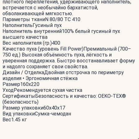
плотного переплетения, удерживающего наполнитель,
встречается с необычайно бархатистой,
обволакивающей мягкостью.
Параметры ткани
N 80/80 TC 410
Наполнитель
Гусиный пух
Наполнитель внутренний
100% белый гусиный пух
высшего качества
Вес наполнителя (гр.)
400
Качество пуха (уровень Fill Power)
Премиальный (700–
750 ед.) Высокая объёмность пуха, лёгкость и
уверенная поддержка. Быстро восстанавливает форму
и надолго сохраняет свои свойства.
Дизайн / Отделка
Двойная отстрочка по периметру
изделия • Эргономичная стёжка
Размер
160x220
Уход
Рекомендуется сухая чистка
Сертификаты
Безопасность и качество: OEKO-TEX®
(безопасность)
Размер упаковки
60x40x17
Вид упаковки
Сумка-чемодан
Вес
1.45 кг