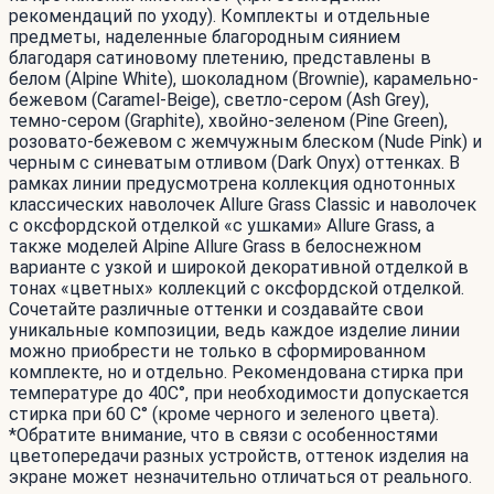
рекомендаций по уходу). Комплекты и отдельные
предметы, наделенные благородным сиянием
благодаря сатиновому плетению, представлены в
белом (Alpine White), шоколадном (Brownie), карамельно-
бежевом (Caramel-Beige), светло-сером (Ash Grey),
темно-сером (Graphite), хвойно-зеленом (Pine Green),
розовато-бежевом с жемчужным блеском (Nude Pink) и
черным c синеватым отливом (Dark Onyx) оттенках. В
рамках линии предусмотрена коллекция однотонных
классических наволочек Allure Grass Classic и наволочек
с оксфордской отделкой «с ушками» Allure Grass, а
также моделей Alpine Allure Grass в белоснежном
варианте с узкой и широкой декоративной отделкой в
тонах «цветных» коллекций с оксфордской отделкой.
Сочетайте различные оттенки и создавайте свои
уникальные композиции, ведь каждое изделие линии
можно приобрести не только в сформированном
комплекте, но и отдельно. Рекомендована стирка при
температуре до 40С°, при необходимости допускается
стирка при 60 С° (кроме черного и зеленого цвета).
*Обратите внимание, что в связи с особенностями
цветопередачи разных устройств, оттенок изделия на
экране может незначительно отличаться от реального.