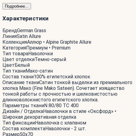
Подробнее...
Характеристики
Бренд
German Grass
Линия
Satin Allure
Коллекция
Аллюр • Alpine Graphite Allure
Категория
Премиум • Premium
Тип товара
Наволочки
Цвет отделки
Темно-серый
Цвет
Белый
Тип ткани
Мако-сатин
Состав ткани
100% египетский хлопок
Описание ткани
Сатин тонкой выделки из премиального
хлопка Мако (Fine Mako Sateen). Сочетает изящество
тонкой работы с прочностью и шелковистостью
длинноволокнистого египетского хлопка.
Параметры ткани
N 80/80 TC 400
Дизайн / Отделка
Наволочки в стиле «Оксфорд» •
Широкая декоративная отделка
Тип фиксации
Наволочка с клапаном
Состав комплекта
Наволочки - 2 шт.
Размер
50x70