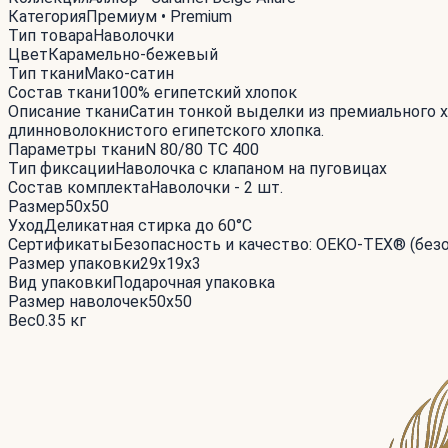
Категория
Премиум • Premium
Тип товара
Наволочки
Цвет
Карамельно-бежевый
Тип ткани
Мако-сатин
Состав ткани
100% египетский хлопок
Описание ткани
Сатин тонкой выделки из премиального х
длинноволокнистого египетского хлопка.
Параметры ткани
N 80/80 TC 400
Тип фиксации
Наволочка с клапаном на пуговицах
Состав комплекта
Наволочки - 2 шт.
Размер
50x50
Уход
Деликатная стирка до 60°С
Сертификаты
Безопасность и качество: OEKO-TEX® (без
Размер упаковки
29x19x3
Вид упаковки
Подарочная упаковка
Размер наволочек
50x50
Вес
0.35 кг