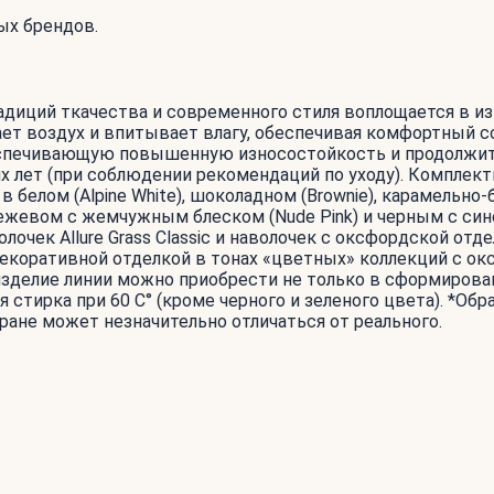
ых брендов.
 традиций ткачества и современного стиля воплощается в
ает воздух и впитывает влагу, обеспечивая комфортный со
беспечивающую повышенную износостойкость и продолжит
х лет (при соблюдении рекомендаций по уходу). Компле
елом (Alpine White), шоколадном (Brownie), карамельно-бе
о-бежевом с жемчужным блеском (Nude Pink) и черным c син
ек Allure Grass Classic и наволочек с оксфордской отделк
 декоративной отделкой в тонах «цветных» коллекций с о
зделие линии можно приобрести не только в сформирован
 стирка при 60 С° (кроме черного и зеленого цвета). *Обр
ране может незначительно отличаться от реального.