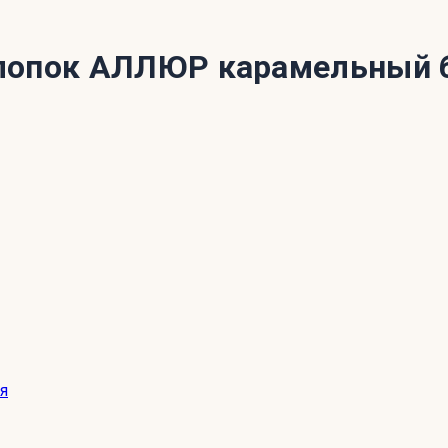
лопок АЛЛЮР карамельный б
я