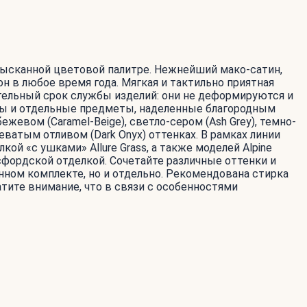
 изысканной цветовой палитре. Нежнейший мако-сатин,
н в любое время года. Мягкая и тактильно приятная
ельный срок службы изделий: они не деформируются и
кты и отдельные предметы, наделенные благородным
жевом (Caramel-Beige), светло-сером (Ash Grey), темно-
еватым отливом (Dark Onyx) оттенках. В рамках линии
ой «с ушками» Allure Grass, а также моделей Alpine
ксфордской отделкой. Сочетайте различные оттенки и
ном комплекте, но и отдельно. Рекомендована стирка
атите внимание, что в связи с особенностями