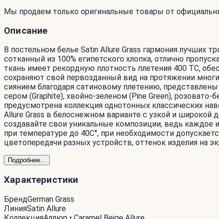
Мы продаем только оригинальные товары от официальн
Описание
В постельном белье Satin Allure Grass гармония лучших
сотканный из 100% египетского хлопка, отлично пропуск
ткань имеет рекордную плотность плетения 400 ТС, о
сохраняют свой первозданный вид на протяжении многи
сиянием благодаря сатиновому плетению, представлены в б
сером (Graphite), хвойно-зеленом (Pine Green), розоват
предусмотрена коллекция однотонных классических наволоч
Allure Grass в белоснежном варианте с узкой и широкой
создавайте свои уникальные композиции, ведь каждое и
при температуре до 40С°, при необходимости допускается
цветопередачи разных устройств, оттенок изделия на эк
Подробнее...
Характеристики
Бренд
German Grass
Линия
Satin Allure
Коллекция
Аллюр • Caramel Beige Allure