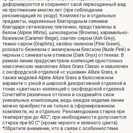
деформируются и сохраняют свой первозданный вид
на протяжении многих лет (при соблюдении
рекомендаций по уходу). Комплекты и отдельные
предметы, наделенные благородным сиянием
благодаря сатиновому плетению, представлены в
белом (Alpine White), шоколадном (Brownie), карамельно-
бежевом (Caramel-Beige), светло-сером (Ash Grey),
темно-сером (Graphite), хвойно-зеленом (Pine Green),
розовато-бежевом с жемчужным блеском (Nude Pink) и
черным c синеватым отливом (Dark Onyx) оттенках. В
рамках линии предусмотрена коллекция однотонных
классических наволочек Allure Grass Classic и наволочек
с оксфордской отделкой «с ушками» Allure Grass, а
также моделей Alpine Allure Grass в белоснежном
варианте с узкой и широкой декоративной отделкой в
тонах «цветных» коллекций с оксфордской отделкой.
Сочетайте различные оттенки и создавайте свои
уникальные композиции, ведь каждое изделие линии
можно приобрести не только в сформированном
комплекте, но и отдельно. Рекомендована стирка при
температуре до 40С°, при необходимости допускается
стирка при 60 С° (кроме черного и зеленого цвета).
*Обратите внимание, что в связи с особенностями