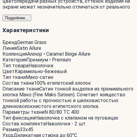
цветопередачи разных устройств, оттенок изделия на
экране может незначительно отличаться от реального.
Подробнее...
Характеристики
Бренд
German Grass
Линия
Satin Allure
Коллекция
Аллюр • Caramel Beige Allure
Категория
Премиум • Premium
Тип товара
Наволочки
Цвет
Карамельно-бежевый
Тип ткани
Мако-сатин
Состав ткани
100% египетский хлопок
Описание ткани
Сатин тонкой выделки из премиального
хлопка Мако (Fine Mako Sateen). Сочетает изящество
тонкой работы с прочностью и шелковистостью
длинноволокнистого египетского хлопка.
Параметры ткани
N 80/80 TC 400
Тип фиксации
Наволочка с клапаном на пуговицах
Состав комплекта
Наволочки - 2 шт.
Размер
33x45
Уход
Деликатная стирка до 60°С