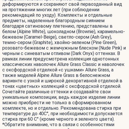
деформируются и сохраняют свой первозданный вид
на протяжении многих лет (при соблюдении
рекомендаций по уходу). Комплекты и отдельные
предметы, наделенные благородным сиянием
благодаря сатиновому плетению, представлены в
белом (Alpine White), шоколадном (Brownie), карамельно-
бежевом (Caramel-Beige), светло-сером (Ash Grey),
темно-сером (Graphite), хвойно-зеленом (Pine Green),
розовато-бежевом с жемчужным блеском (Nude Pink) и
черным c синеватым отливом (Dark Onyx) оттенках. В
рамках линии предусмотрена коллекция однотонных
классических наволочек Allure Grass Classic и наволочек
с оксфордской отделкой «с ушками» Allure Grass, а
также моделей Alpine Allure Grass в белоснежном
варианте с узкой и широкой декоративной отделкой в
тонах «цветных» коллекций с оксфордской отделкой.
Сочетайте различные оттенки и создавайте свои
уникальные композиции, ведь каждое изделие линии
можно приобрести не только в сформированном
комплекте, но и отдельно. Рекомендована стирка при
температуре до 40С°, при необходимости допускается
стирка при 60 С° (кроме черного и зеленого цвета).
*Обратите внимание, что в связи с особенностями