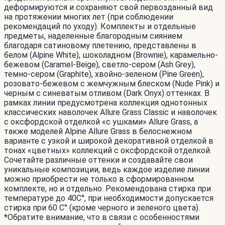
деформируются и сохраняют свой первозданный вид
на протяжении многих лет (при соблюдении
рекомендаций по уходу). Комплекты и отдельные
предметы, наделенные благородным сиянием
благодаря сатиновому плетению, представлены в
белом (Alpine White), шоколадном (Brownie), карамельно-
бежевом (Caramel-Beige), светло-сером (Ash Grey),
темно-сером (Graphite), хвойно-зеленом (Pine Green),
розовато-бежевом с жемчужным блеском (Nude Pink) и
черным c синеватым отливом (Dark Onyx) оттенках. В
рамках линии предусмотрена коллекция однотонных
классических наволочек Allure Grass Classic и наволочек
с оксфордской отделкой «с ушками» Allure Grass, а
также моделей Alpine Allure Grass в белоснежном
варианте с узкой и широкой декоративной отделкой в
тонах «цветных» коллекций с оксфордской отделкой.
Сочетайте различные оттенки и создавайте свои
уникальные композиции, ведь каждое изделие линии
можно приобрести не только в сформированном
комплекте, но и отдельно. Рекомендована стирка при
температуре до 40С°, при необходимости допускается
стирка при 60 С° (кроме черного и зеленого цвета).
*Обратите внимание, что в связи с особенностями