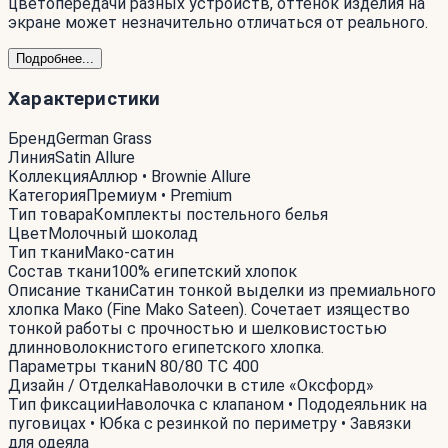
цветопередачи разных устройств, оттенок изделия на
экране может незначительно отличаться от реального.
Подробнее...
Характеристики
Бренд
German Grass
Линия
Satin Allure
Коллекция
Аллюр • Brownie Allure
Категория
Премиум • Premium
Тип товара
Комплекты постельного белья
Цвет
Молочный шоколад
Тип ткани
Мако-сатин
Состав ткани
100% египетский хлопок
Описание ткани
Сатин тонкой выделки из премиального
хлопка Мако (Fine Mako Sateen). Сочетает изящество
тонкой работы с прочностью и шелковистостью
длинноволокнистого египетского хлопка.
Параметры ткани
N 80/80 TC 400
Дизайн / Отделка
Наволочки в стиле «Оксфорд»
Тип фиксации
Наволочка с клапаном • Пододеяльник на
пуговицах • Юбка с резинкой по периметру • Завязки
для одеяла