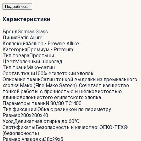
Подробнее...
Характеристики
Бренд
German Grass
Линия
Satin Allure
Коллекция
Аллюр • Brownie Allure
Категория
Премиум • Premium
Тип товара
Простыни
Цвет
Молочный шоколад
Тип ткани
Мако-сатин
Состав ткани
100% египетский хлопок
Описание ткани
Сатин тонкой выделки из премиального
хлопка Мако (Fine Mako Sateen). Сочетает изящество
тонкой работы с прочностью и шелковистостью
длинноволокнистого египетского хлопка.
Параметры ткани
N 80/80 TC 400
Тип фиксации
Юбка с резинкой по периметру
Размер
200x200x40
Уход
Деликатная стирка до 60°С
Сертификаты
Безопасность и качество: OEKO-TEX®
(безопасность)
Размер упаковки
38x29x5