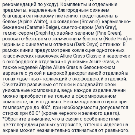
рекомендаций по уходу). Комплекты и отдельные
предметы, наделенные благородным сиянием
благодаря сатиновому плетению, представлены в
белом (Alpine White), шоколадном (Brownie), карамельно-
бежевом (Caramel-Beige), светло-сером (Ash Grey),
темно-сером (Graphite), хвойно-зеленом (Pine Green),
розовато-бежевом с жемчужным блеском (Nude Pink) и
черным c синеватым отливом (Dark Onyx) оттенках. В
рамках линии предусмотрена коллекция однотонных
классических наволочек Allure Grass Classic и наволочек
с оксфордской отделкой «с ушками» Allure Grass, а
также моделей Alpine Allure Grass в белоснежном
варианте с узкой и широкой декоративной отделкой в
тонах «цветных» коллекций с оксфордской отделкой.
Сочетайте различные оттенки и создавайте свои
уникальные композиции, ведь каждое изделие линии
можно приобрести не только в сформированном
комплекте, но и отдельно. Рекомендована стирка при
температуре до 40С°, при необходимости допускается
стирка при 60 С° (кроме черного и зеленого цвета).
*Обратите внимание, что в связи с особенностями
цветопередачи разных устройств, оттенок изделия на
экране может незначительно отличаться от реального.