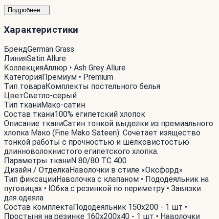
Подробнее...
Характеристики
Бренд
German Grass
Линия
Satin Allure
Коллекция
Аллюр • Ash Grey Allure
Категория
Премиум • Premium
Тип товара
Комплекты постельного белья
Цвет
Светло-серый
Тип ткани
Мако-сатин
Состав ткани
100% египетский хлопок
Описание ткани
Сатин тонкой выделки из премиального
хлопка Мако (Fine Mako Sateen). Сочетает изящество
тонкой работы с прочностью и шелковистостью
длинноволокнистого египетского хлопка.
Параметры ткани
N 80/80 TC 400
Дизайн / Отделка
Наволочки в стиле «Оксфорд»
Тип фиксации
Наволочка с клапаном • Пододеяльник на
пуговицах • Юбка с резинкой по периметру • Завязки
для одеяла
Состав комплекта
Пододеяльник 150x200 - 1 шт •
Простыня на резинке 160x200x40 - 1 шт • Наволочки