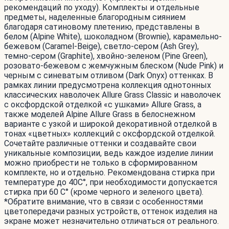
рекомендаций по уходу). Комплекты и отдельные
предметы, наделенные благородным сиянием
благодаря сатиновому плетению, представлены в
белом (Alpine White), шоколадном (Brownie), карамельно-
бежевом (Caramel-Beige), светло-сером (Ash Grey),
темно-сером (Graphite), хвойно-зеленом (Pine Green),
розовато-бежевом с жемчужным блеском (Nude Pink) и
черным c синеватым отливом (Dark Onyx) оттенках. В
рамках линии предусмотрена коллекция однотонных
классических наволочек Allure Grass Classic и наволочек
с оксфордской отделкой «с ушками» Allure Grass, а
также моделей Alpine Allure Grass в белоснежном
варианте с узкой и широкой декоративной отделкой в
тонах «цветных» коллекций с оксфордской отделкой.
Сочетайте различные оттенки и создавайте свои
уникальные композиции, ведь каждое изделие линии
можно приобрести не только в сформированном
комплекте, но и отдельно. Рекомендована стирка при
температуре до 40С°, при необходимости допускается
стирка при 60 С° (кроме черного и зеленого цвета).
*Обратите внимание, что в связи с особенностями
цветопередачи разных устройств, оттенок изделия на
экране может незначительно отличаться от реального.