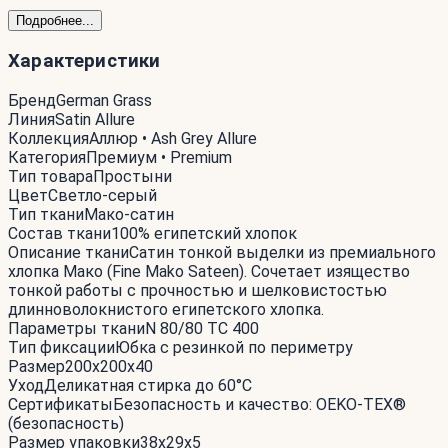
Подробнее...
Характеристики
Бренд
German Grass
Линия
Satin Allure
Коллекция
Аллюр • Ash Grey Allure
Категория
Премиум • Premium
Тип товара
Простыни
Цвет
Светло-серый
Тип ткани
Мако-сатин
Состав ткани
100% египетский хлопок
Описание ткани
Сатин тонкой выделки из премиального
хлопка Мако (Fine Mako Sateen). Сочетает изящество
тонкой работы с прочностью и шелковистостью
длинноволокнистого египетского хлопка.
Параметры ткани
N 80/80 TC 400
Тип фиксации
Юбка с резинкой по периметру
Размер
200x200x40
Уход
Деликатная стирка до 60°С
Сертификаты
Безопасность и качество: OEKO-TEX®
(безопасность)
Размер упаковки
38x29x5