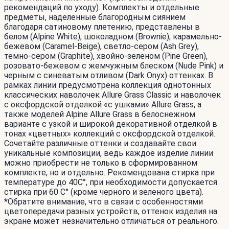
рекомендаций по уходу). Комплекты и отдельные
предметы, наделенные благородным сиянием
благодаря сатиновому плетению, представлены в
белом (Alpine White), шоколадном (Brownie), карамельно-
бежевом (Caramel-Beige), светло-сером (Ash Grey),
темно-сером (Graphite), хвойно-зеленом (Pine Green),
розовато-бежевом с жемчужным блеском (Nude Pink) и
черным c синеватым отливом (Dark Onyx) оттенках. В
рамках линии предусмотрена коллекция однотонных
классических наволочек Allure Grass Classic и наволочек
с оксфордской отделкой «с ушками» Allure Grass, а
также моделей Alpine Allure Grass в белоснежном
варианте с узкой и широкой декоративной отделкой в
тонах «цветных» коллекций с оксфордской отделкой.
Сочетайте различные оттенки и создавайте свои
уникальные композиции, ведь каждое изделие линии
можно приобрести не только в сформированном
комплекте, но и отдельно. Рекомендована стирка при
температуре до 40С°, при необходимости допускается
стирка при 60 С° (кроме черного и зеленого цвета).
*Обратите внимание, что в связи с особенностями
цветопередачи разных устройств, оттенок изделия на
экране может незначительно отличаться от реального.