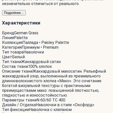
незначительно отличаться от реального.
Подробнее...
Характеристики
Бренд
German Grass
Линия
Palette
Коллекция
Паллада • Paisley Palette
Категория
Премиум • Premium
Тип товара
Наволочки
Цвет
Белый
Тип ткани
Жаккардовый сатин
Состав ткани
100% хлопок
Описание ткани
Жаккардовый макосатин. Рельефный
жаккардовый узор, выполненный из премиального
длинноволокнистого хлопка «Мако». Это сочетание
богатой визуальной текстуры с практичными
преимуществами мако: повышенной плотностью,
гладкостью и износостойкостью.
Параметры ткани
N 60/60 TC 400
Дизайн / Отделка
Наволочки в стиле «Оксфорд»
Тип фиксации
Наволочка с клапаном