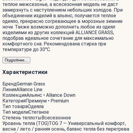
теплое межсезонье, а всесезонная модель не даст
замерзнуть с наступлением небольших холодов. При
объединении изделий в альянс, получается теплое
одеяло, прекрасно согревающее в морозные зимние
ночи. Также возможно дополнить любое из одеял
изделиями из других коллекций ALLIANCE GRASS,
подобрав идеальное сочетание для максимально
комфортного сна. Рекомендована стирка при
температуре до 30°С.
Подробнее...
Характеристики
Бренд
German Grass
Линия
Alliance Line
Коллекция
Альянс • Alliance Down
Категория
Премиум • Premium
Тип товара
Одеяла
Тип модели
Стеганое
Степень теплоты
Всесезонное
Уровень тепла (TOG)
TOG 7 — Универсальный комфорт,
весна / лето / ранняя осень, баланс тепла без перегрева