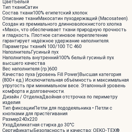
Цвет
Белый
Тип ткани
Сатин
Состав ткани
100% египетский хлопок
Описание ткани
Макосатин пуходержащий (Macosateen).
Создан из премиального длинноволокнистого хлопка
«Мако», что обеспечивает ткани природную прочность
и гладкость. Плотное сатиновое переплетение
гарантирует надёжное удержание наполнителя.
Параметры ткани
N 100/100 TC 460
Наполнитель
Гусиный пух
Наполнитель внутренний
100% белый гусиный пух
высшего качества
Вес наполнителя (гр.)
600
Качество пуха (уровень Fill Power)
Высшая категория
(800+ ед.) Исключительная объёмность и максимальная
упругость при минимальном весе. Эталонный уровень
комфорта и долговечности.
Дизайн / Отделка
Двойная отстрочка по периметру
изделия
Тип фиксации
Петли для пододеяльника • Петли с
кнопками для пристёгивания
Размер
240x220
Уход
Деликатная стирка до 30°С
Сертификаты
Безопасность и качество: OEKO-TEX®