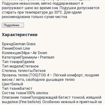
Подушки невысокие, мягко поддерживают и
разгружают шею во время сна. Подушки допускается
стирать при температуре до 30°С. Для одеял
рекомендована только сухая чистка.
Подробнее...
Характеристики
Бренд
German Grass
Линия
Down Line
Коллекция
Эйра • Air Down
Категория
Премиум • Premium
Тип товара
Одеяла
Тип модели
Стеганое
Степень теплоты
Легкое
Уровень тепла (TOG)
TOG 4 – Лёгкий комфорт, поздняя
весна / лето, свободное дышащее тепло
Цвет
Белый
Тип ткани
Батист
Состав ткани
100% хлопок
Описание ткани
Пуходержащий батист тонкой, изящной
выделки (Fine batiste). Особенно нежный и приятный на