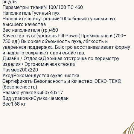
ощупь.
Параметры ткани
N 100/100 TC 460
Наполнитель
Гусиный пух
Наполнитель внутренний
100% белый гусиный пух
высшего качества
Вес наполнителя (гр.)
450
Качество пуха (уровень Fill Power)
Премиальный (700–
750 ед.) Высокая объёмность пуха, лёгкость и
уверенная поддержка. Быстро восстанавливает форму
и надолго сохраняет свои свойства.
Дизайн / Отделка
Двойная отстрочка по периметру
изделия • Эргономичная стёжка
Размер
200x220
Уход
Рекомендуется сухая чистка
Сертификаты
Безопасность и качество: OEKO-TEX®
(безопасность)
Размер упаковки
60x40x17
Вид упаковки
Сумка-чемодан
Вес
1.68 кг