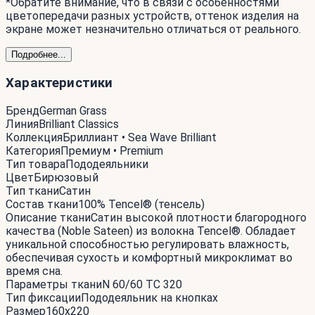
*Обратите внимание, что в связи с особенностями
цветопередачи разных устройств, оттенок изделия на
экране может незначительно отличаться от реального.
Подробнее...
Характеристики
Бренд
German Grass
Линия
Brilliant Classics
Коллекция
Бриллиант • Sea Wave Brilliant
Категория
Премиум • Premium
Тип товара
Пододеяльники
Цвет
Бирюзовый
Тип ткани
Сатин
Состав ткани
100% Tencel® (тенсель)
Описание ткани
Сатин высокой плотности благородного
качества (Noble Sateen) из волокна Tencel®. Обладает
уникальной способностью регулировать влажность,
обеспечивая сухость и комфортный микроклимат во
время сна.
Параметры ткани
N 60/60 ТС 320
Тип фиксации
Пододеяльник на кнопках
Размер
160x220