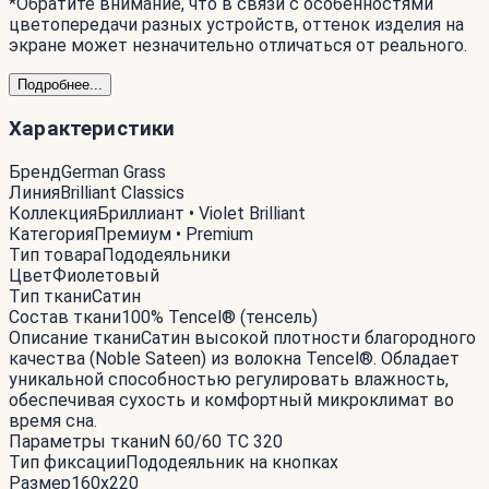
*Обратите внимание, что в связи с особенностями
цветопередачи разных устройств, оттенок изделия на
экране может незначительно отличаться от реального.
Подробнее...
Характеристики
Бренд
German Grass
Линия
Brilliant Classics
Коллекция
Бриллиант • Violet Brilliant
Категория
Премиум • Premium
Тип товара
Пододеяльники
Цвет
Фиолетовый
Тип ткани
Сатин
Состав ткани
100% Tencel® (тенсель)
Описание ткани
Сатин высокой плотности благородного
качества (Noble Sateen) из волокна Tencel®. Обладает
уникальной способностью регулировать влажность,
обеспечивая сухость и комфортный микроклимат во
время сна.
Параметры ткани
N 60/60 ТС 320
Тип фиксации
Пододеяльник на кнопках
Размер
160x220