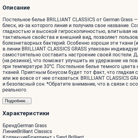
Описание
Постельное белье BRILLIANT CLASSICS от German Grass 
блеск, из-за которого линия и получила свое название. 
гладкостью и высокой гигроскопичностью, впитывая на 
тактильные свойства и внешний вид, позволяет пользо
болезнетворных бактерий. Особенно хороши эти ткани (
в линии BRILLIANT CLASSICS GRASS упакован индивидуал
самостоятельно составить настроение своей постели. 
(на резинке), что поможет улучшить их удержание на 
при температуре 30°С. Постельное белье темного цвет
тканей. Приятным бонусом будет тот факт, что гладкая 
или же вовсе от нее отказаться. BRILLIANT CLASSICS GR
и безопасный сон. *Обратите внимание, что в связи с о
реального.
Подробнее...
Характеристики
Бренд
German Grass
Линия
Brilliant Classics
Коллекция
Бриллиант • Sand Brilliant