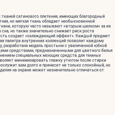
ых тканей сатинового плетения, имеющих благородный
отная, но мягкая ткань обладает необыкновенной
 ткани, которую часто называют «вторым шелком» за ее
сна, но также значительно снижает риск роста
чность создает «охлаждающий эффект». Каждый предмет
вая палитра внутренних коллекций позволит каждому
, разработана модель простыни с увеличенной юбкой
щими средствами, предназначенными для цветного белья
именением специальных моющих средств для темных
озволяет минимизировать глажку утюгом после стирки
рослужит вам долго и принесет не только спокойный, но
зделия на экране может незначительно отличаться от