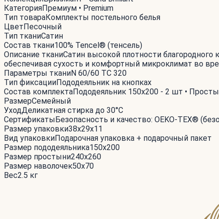
Категория
Премиум • Premium
Тип товара
Комплекты постельного белья
Цвет
Песочный
Тип ткани
Сатин
Состав ткани
100% Tencel® (тенсель)
Описание ткани
Сатин высокой плотности благородного к
обеспечивая сухость и комфортный микроклимат во вре
Параметры ткани
N 60/60 ТС 320
Тип фиксации
Пододеяльник на кнопках
Состав комплекта
Пододеяльник 150x200 - 2 шт • Простын
Размер
Семейный
Уход
Деликатная стирка до 30°С
Сертификаты
Безопасность и качество: OEKO-TEX® (без
Размер упаковки
38x29x11
Вид упаковки
Подарочная упаковка + подарочный пакет
Размер пододеяльника
150x200
Размер простыни
240x260
Размер наволочек
50x70
Вес
2.5 кг