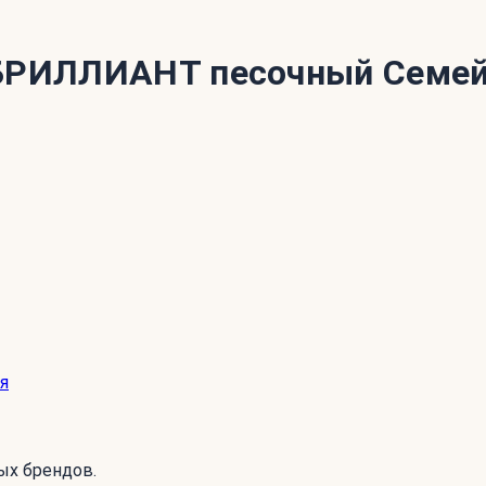
ь БРИЛЛИАНТ песочный Семе
я
ых брендов.