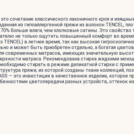
— это сочетание классического лаконичного кроя и изящн
Созданная из гипоаллергенной пряжи из волокон TENCEL, пл
70% больше влаги, чем хлопковые сатины. Это свойство
вателю не только ощутить повышенный комфорт во время 
из TENCEL) в летнее время, так как высокая гигроскопи
ьно и может быть приобретен отдельно, а богатая цвето
Для современных матрасов, имеющих значительную высоту
поверхности матраса. Рекомендована стирка жидкими мою
а необходимо стирать в режиме деликатной стирки с пр
структура пряжи, из которой созданы ткани коллекций, п
ASS — это инвестиции в качественное изделие, которое п
собенностями цветопередачи разных устройств, оттенок и